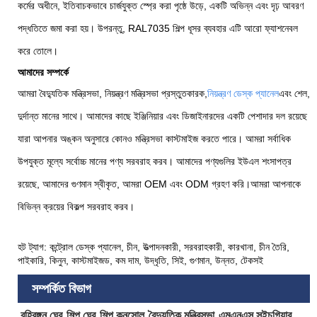
কর্মের অধীনে, ইতিবাচকভাবে চার্জযুক্ত স্প্রে করা পৃষ্ঠে উড়ে, একটি অভিন্ন এবং দৃঢ় আবরণ
পদ্ধতিতে জমা করা হয়। উপরন্তু, RAL7035 শিল্প ধূসর ব্যবহার এটি আরো ফ্যাশনেবল
করে তোলে।
আমাদের সম্পর্কে
আমরা বৈদ্যুতিক মন্ত্রিসভা, নিয়ন্ত্রণ মন্ত্রিসভা প্রস্তুতকারক,
নিয়ন্ত্রণ ডেস্ক প্যানেল
এবং শেল,
দুর্দান্ত মানের সাথে। আমাদের কাছে ইঞ্জিনিয়ার এবং ডিজাইনারদের একটি পেশাদার দল রয়েছে
যারা আপনার অঙ্কন অনুসারে কোনও মন্ত্রিসভা কাস্টমাইজ করতে পারে। আমরা সর্বাধিক
উপযুক্ত মূল্যে সর্বোচ্চ মানের পণ্য সরবরাহ করব। আমাদের পণ্যগুলির ইউএল শংসাপত্র
রয়েছে, আমাদের গুণমান স্বীকৃত, আমরা OEM এবং ODM গ্রহণ করি।
আমরা আপনাকে
বিভিন্ন ক্রয়ের বিকল্প সরবরাহ করব।
হট ট্যাগ: কন্ট্রোল ডেস্ক প্যানেল, চীন, উত্পাদনকারী, সরবরাহকারী, কারখানা, চীন তৈরি,
পাইকারি, কিনুন, কাস্টমাইজড, কম দাম, উদ্ধৃতি, সিই, গুণমান, উন্নত, টেকসই
সম্পর্কিত বিভাগ
বহিরঙ্গন ঘের
শিল্প ঘের
শিল্প কনসোল
বৈদ্যুতিক মন্ত্রিসভা
এমএনএস সুইচগিয়ার