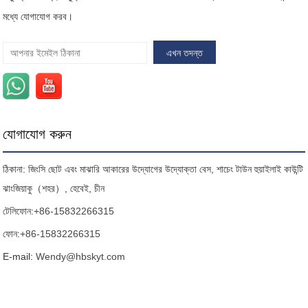
মধ্যে যোগাযোগ করব।
যোগাযোগ করুন
ঠিকানা: জিংসি ছোট এবং মাঝারি আকারের উদ্যোগের উদ্যোক্তা বেস, শাচেং টাউন হুয়াইলাই কাউন্টি
ঝাংজিয়াকু（শহর）, হেবেই, চীন
টেলিফোন:
+86-15832266315
ফোন:
+86-15832266315
E-mail:
Wendy@hbskyt.com