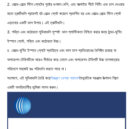
2. কোল্ড-রোল্ড স্টিল প্লেটের পৃষ্ঠের গুণমান বেশি, এবং অক্সাইড শীটে পিটিং এবং চাপ দেওয়ার
মতো ত্রুটিগুলি প্রায়শই হট-রোল্ড প্লেট কয়েলে প্রদর্শিত হয় এবং কোল্ড-রোল্ড স্টিল প্লেট
এড়ানোর একটি ভাল উপায়। এই ত্রুটিগুলি।
3. শক্তি এবং কঠোরতা সুবিধাগুলি সুস্পষ্ট: ভাল প্লাস্টিকতা নিশ্চিত করার জন্য ঠান্ডা-ঘূর্ণিত
ইস্পাত প্লেট, শক্তি এবং কঠোরতা উচ্চ।
৪. কোল্ড-ঘূর্ণিত ইস্পাত প্লেটে স্থায়িত্ব এবং ভাল তাপ প্রতিরোধের বৈশিষ্ট্য রয়েছে যা
অপারেশন টেবিলটিকে আরও দীর্ঘতর করে তোলে এবং অপারেশন টেবিলটি উচ্চ তাপমাত্রার
পরিবেশে সহজেই রঙ পরিবর্তন করতে পারে না।
সংক্ষেপে, এই সুবিধাগুলি তৈরি করে
নিয়ন্ত্রণ ডেস্ক প্যানেল
বৈদ্যুতিক সরঞ্জাম উত্পাদন শিল্পে
একটি অপরিবর্তনীয় ভূমিকা পালন করুন।