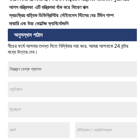
আপস মন্ত্রিসভা
এটি মন্ত্রিসভা র্যাক করে
বিতরণ বাক্স
স্বয়ংক্রিয় বাহ্যিক ডিফিব্রিলিটর
স্টেইনলেস স্টিলের ঘের
টিউব পাম্প
মাঝারি এবং উচ্চ ভোল্টেজ ক্যাবিনেটগুলি
অনুসন্ধান পাঠান
নীচের ফর্মে আপনার তদন্ত দিতে নির্দ্বিধায় দয়া করে. আমরা আপনাকে 24 ঘন্টার
মধ্যে উত্তর দেব।