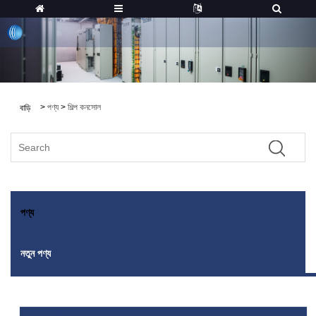
>
পণ্য
>
শিল্প কনসোল
বাড়ি
পণ্য
নতুন পণ্য