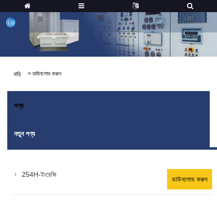
>
ডাউনলোড করুন
বাড়ি
পণ্য
নতুন পণ্য
254H-ইংরেজি
ডাউনলোড করুন