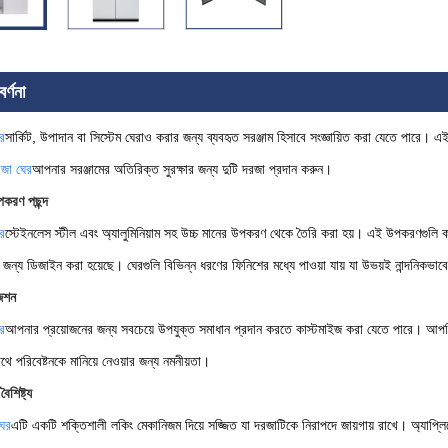
র্ণনা
র
সার্কিট, উপাদান বা সিস্টেম ঘেরাও করার জন্য ব্যবহৃত সরঞ্জাম হিসাবে সংজ্ঞায়িত করা যেতে পারে। এ
জা ঘের
আপনার সরঞ্জামের অতিরিক্ত সুরক্ষার জন্য দুটি দরজা প্রদান করুন।
পকরণ পছন্দ
র
স্টেইনলেস স্টীল এবং অ্যালুমিনিয়াম সহ উচ্চ মানের উপকরণ থেকে তৈরি করা হয়। এই উপকরণগুলি কঠোর
ার জন্য ডিজাইন করা হয়েছে। ঘেরগুলি বিভিন্ন ধরণের ফিনিশের মধ্যে পাওয়া যায় যা উভয়ই নান্দনিক
েশন
র
আপনার প্রয়োজনের জন্য সবচেয়ে উপযুক্ত সমাধান প্রদান করতে কাস্টমাইজ করা যেতে পারে। আপনি প
থে পরিবেষ্টনকে মানিয়ে নেওয়ার জন্য নমনীয়তা।
ৈশিষ্ট্য
ের
এটি একটি শক্তিশালী লকিং মেকানিজম দিয়ে সজ্জিত যা দরজাটিকে নিরাপদে জায়গায় রাখে। অ্যাপ্লিক