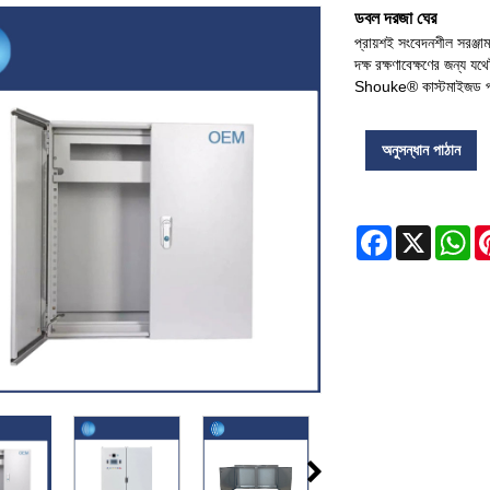
ডবল দরজা ঘের
প্রায়শই সংবেদনশীল সরঞ্জাম
দক্ষ রক্ষণাবেক্ষণের জন্য 
Shouke® কাস্টমাইজড পর
অনুসন্ধান পাঠান
Facebook
X
Wh