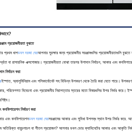
কিভাবে?
্জাম প্রয়োজনীয়তা বুঝতে
ার প্রথম ধাপ
ডবল দরজা ঘের
আপনার সুরক্ষার জন্য প্রয়োজনীয় সরঞ্জামগুলির প্রয়োজনীয়তাগুলি বুঝ
র্দ্রতা বা রাসায়নিক এক্সপোজার। প্রয়োজনীয়তা বোঝা তারপর উপাদান নির্বাচন, আকার এবং কনফিগারে
ান নির্বাচন করা
র
ইস্পাত, অ্যালুমিনিয়াম এবং পলিকার্বোনেট সহ বিভিন্ন উপকরণ থেকে তৈরি করা যেতে পারে। উপকরণ আ
, পরিবেশগত বিবেচনা এবং প্রয়োজনীয় নিরাপত্তার স্তরের মতো বিষয়গুলির উপর নির্ভর করে। ইস্পাত
শিষ্ট্য।
কনফিগারেশন নির্ধারণ করা
ার এবং কনফিগারেশন
ডবল দরজা ঘের
সরঞ্জামের আকার এবং সুবিধা উপলব্ধ স্থান উপর নির্ভর করে. আপ
ম অতিরিক্ত বায়ুচলাচল বা শীতল প্রয়োজন? আপনার ডবল ডোর ক্যাবিনেটের আকার এবং আকৃতি নির্ধা