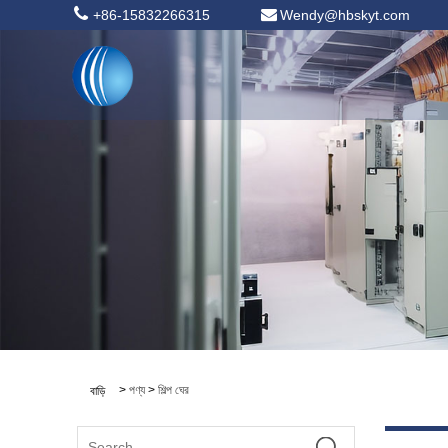
+86-15832266315
Wendy@hbskyt.com
>
পণ্য
>
শিল্প ঘের
বাড়ি