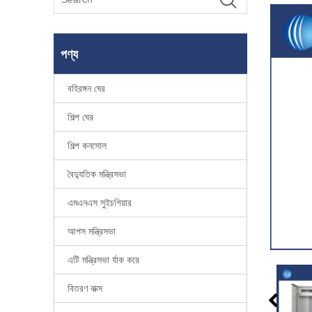
পণ্য
বহিরঙ্গন ঘের
শিল্প ঘের
শিল্প কনসোল
বৈদ্যুতিক মন্ত্রিসভা
এমএনএস সুইচগিয়ার
আপস মন্ত্রিসভা
এটি মন্ত্রিসভা র্যাক করে
বিতরণ বাক্স