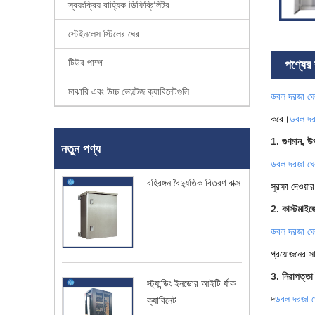
স্বয়ংক্রিয় বাহ্যিক ডিফিব্রিলিটর
স্টেইনলেস স্টিলের ঘের
টিউব পাম্প
পণ্যের ব
মাঝারি এবং উচ্চ ভোল্টেজ ক্যাবিনেটগুলি
ডবল দরজা ঘে
করে।
ডবল দর
1. গুণমান, উ
নতুন পণ্য
ডবল দরজা ঘে
বহিরঙ্গন বৈদ্যুতিক বিতরণ বাক্স
সুরক্ষা দেওয়
2. কাস্টমাইজ
ডবল দরজা ঘে
প্রয়োজনের সা
3. নিরাপত্তা ব
স্ট্যান্ডিং ইনডোর আইটি র্যাক
দ
ডবল দরজা ঘ
ক্যাবিনেট