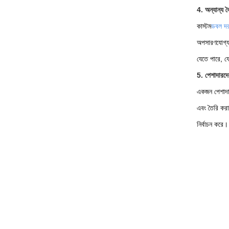
4. অন্যান্য বৈ
কাস্টম
ডবল দর
অপসারণযোগ্য 
যেতে পারে, য
5. পেশাদারদে
একজন পেশাদার
এবং তৈরি করা
নির্বাচন করে।