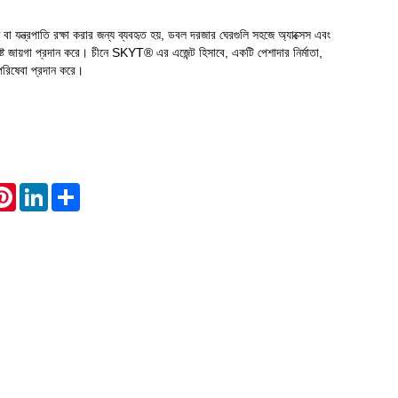
 বা যন্ত্রপাতি রক্ষা করার জন্য ব্যবহৃত হয়, ডবল দরজার ঘেরগুলি সহজে অ্যাক্সেস এবং
Live
যথেষ্ট জায়গা প্রদান করে। চীনে SKYT® এর এজেন্ট হিসাবে, একটি পেশাদার নির্মাতা,
িষেবা প্রদান করে।
atsApp
Pinterest
LinkedIn
Share