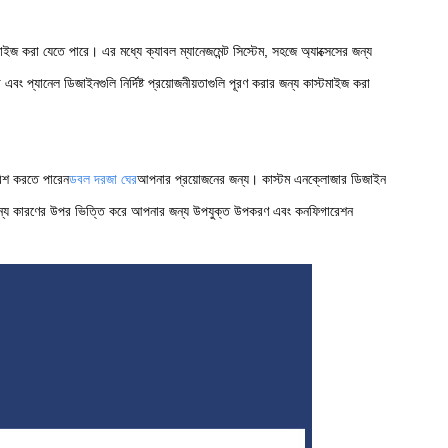
মাইজ করা যেতে পারে। এর মধ্যে ক্যাবল ম্যানেজমেন্ট সিস্টেম, সহজে অ্যাক্সেসের জন্য
 প্যানেল ডিজাইনগুলি নির্দিষ্ট প্রয়োজনীয়তাগুলি পূরণ করার জন্য কাস্টমাইজ করা
রিশ করতে পারেন
ডবল দরজা ঘের
আপনার প্রয়োজনের জন্য। কাস্টম এনক্লোজার ডিজাইন
অন্যান্য কারণের উপর ভিত্তি করে আপনার জন্য উপযুক্ত উপকরণ এবং কনফিগারেশন