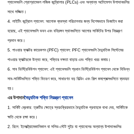
প্যানেলগুলি প্রোগ্রামেবল লজিক কন্ট্রোলার (PLCs) এবং অন্যান্য অটোমেশন উপাদানগুলির
সাথে সজ্জিত।
4. লাইটিং কন্ট্রোল প্যানেল: আলোক ব্যবস্থা পরিচালনার জন্য বিশেষভাবে ডিজাইন করা
হয়েছে, এই প্যানেলগুলি ভবন এবং বহিরঙ্গন স্থানগুলিতে আলোর সার্কিটের উপর নিয়ন্ত্রণ
প্রদান করে।
5. পাওয়ার ফ্যাক্টর কারেকশন (PFC) প্যানেল: PFC প্যানেলগুলি বৈদ্যুতিক সিস্টেমের
পাওয়ার ফ্যাক্টরকে উন্নত করে, শক্তির দক্ষতা বাড়ায় এবং শক্তি খরচ কমায়।
6. সাব ডিস্ট্রিবিউশন প্যানেল: এই প্যানেলগুলি প্রধান ডিস্ট্রিবিউশন প্যানেল থেকে বিভিন্ন
সাব-সার্কিটগুলিতে শক্তি বিতরণ করে, সাধারণত বড় বিল্ডিং এবং শিল্প কমপ্লেক্সগুলিতে ব্যবহৃত
হয়।
এর উপাদান
বৈদ্যুতিক শক্তি নিয়ন্ত্রণ প্যানেল
1. সার্কিট ব্রেকার: ত্রুটির ক্ষেত্রে স্বয়ংক্রিয়ভাবে বৈদ্যুতিক প্রবাহকে বাধা দেয়, সার্কিটকে
ক্ষতি থেকে রক্ষা করে।
2. রিলে: ইলেক্ট্রোমেকানিকাল বা সলিড-স্টেট সুইচ যা প্যানেলের অন্যান্য উপাদানগুলির