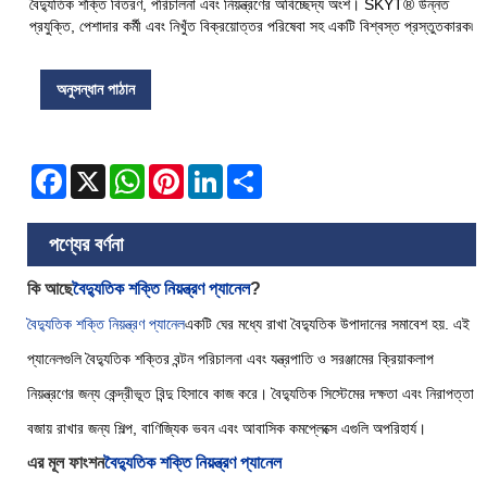
বৈদ্যুতিক শক্তি বিতরণ, পরিচালনা এবং নিয়ন্ত্রণের অবিচ্ছেদ্য অংশ। SKYT® উন্নত
প্রযুক্তি, পেশাদার কর্মী এবং নিখুঁত বিক্রয়োত্তর পরিষেবা সহ একটি বিশ্বস্ত প্রস্তুতকারক৷
অনুসন্ধান পাঠান
Facebook
X
WhatsApp
Pinterest
LinkedIn
Share
পণ্যের বর্ণনা
কি আছে
বৈদ্যুতিক শক্তি নিয়ন্ত্রণ প্যানেল
?
বৈদ্যুতিক শক্তি নিয়ন্ত্রণ প্যানেল
একটি ঘের মধ্যে রাখা বৈদ্যুতিক উপাদানের সমাবেশ হয়. এই
প্যানেলগুলি বৈদ্যুতিক শক্তির বন্টন পরিচালনা এবং যন্ত্রপাতি ও সরঞ্জামের ক্রিয়াকলাপ
নিয়ন্ত্রণের জন্য কেন্দ্রীভূত বিন্দু হিসাবে কাজ করে। বৈদ্যুতিক সিস্টেমের দক্ষতা এবং নিরাপত্তা
বজায় রাখার জন্য শিল্প, বাণিজ্যিক ভবন এবং আবাসিক কমপ্লেক্সে এগুলি অপরিহার্য।
এর মূল ফাংশন
বৈদ্যুতিক শক্তি নিয়ন্ত্রণ প্যানেল