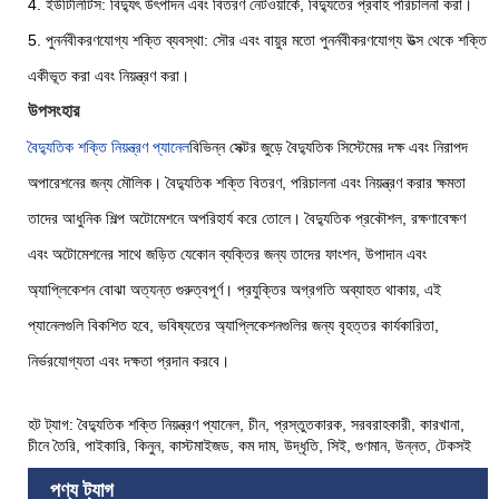
4. ইউটিলিটিস: বিদ্যুৎ উৎপাদন এবং বিতরণ নেটওয়ার্কে, বিদ্যুতের প্রবাহ পরিচালনা করা।
5. পুনর্নবীকরণযোগ্য শক্তি ব্যবস্থা: সৌর এবং বায়ুর মতো পুনর্নবীকরণযোগ্য উত্স থেকে শক্তি
একীভূত করা এবং নিয়ন্ত্রণ করা।
উপসংহার
বৈদ্যুতিক শক্তি নিয়ন্ত্রণ প্যানেল
বিভিন্ন সেক্টর জুড়ে বৈদ্যুতিক সিস্টেমের দক্ষ এবং নিরাপদ
অপারেশনের জন্য মৌলিক। বৈদ্যুতিক শক্তি বিতরণ, পরিচালনা এবং নিয়ন্ত্রণ করার ক্ষমতা
তাদের আধুনিক শিল্প অটোমেশনে অপরিহার্য করে তোলে। বৈদ্যুতিক প্রকৌশল, রক্ষণাবেক্ষণ
এবং অটোমেশনের সাথে জড়িত যেকোন ব্যক্তির জন্য তাদের ফাংশন, উপাদান এবং
অ্যাপ্লিকেশন বোঝা অত্যন্ত গুরুত্বপূর্ণ। প্রযুক্তির অগ্রগতি অব্যাহত থাকায়, এই
প্যানেলগুলি বিকশিত হবে, ভবিষ্যতের অ্যাপ্লিকেশনগুলির জন্য বৃহত্তর কার্যকারিতা,
নির্ভরযোগ্যতা এবং দক্ষতা প্রদান করবে।
হট ট্যাগ: বৈদ্যুতিক শক্তি নিয়ন্ত্রণ প্যানেল, চীন, প্রস্তুতকারক, সরবরাহকারী, কারখানা,
চীনে তৈরি, পাইকারি, কিনুন, কাস্টমাইজড, কম দাম, উদ্ধৃতি, সিই, গুণমান, উন্নত, টেকসই
পণ্য ট্যাগ