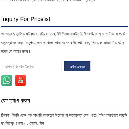
Inquiry For Pricelist
আমাদের বৈদ্যুতিক মন্ত্রিসভা, বহিরঙ্গন ঘের, ইউপিএস ক্যাবিনেট, ইত্যাদি বা মূল্য তালিকা সম্পর্কে
অনুসন্ধানের জন্য, অনুগ্রহ করে আমাদের কাছে আপনার ইমেলটি ছেড়ে দিন এবং আমরা 24 ঘন্টার
মধ্যে যোগাযোগ করব।
যোগাযোগ করুন
ঠিকানা: জিংসি ছোট এবং মাঝারি আকারের উদ্যোগের উদ্যোক্তা বেস, শাচেং টাউন হুয়াইলাই কাউন্টি
ঝাংজিয়াকু（শহর）, হেবেই, চীন