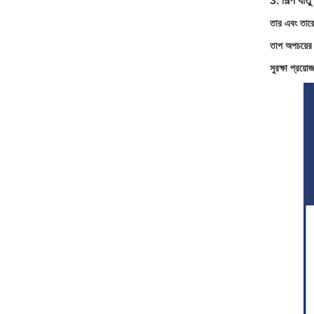
3. শিল্প ধাত
তার এবং তারে
তাপ অপচয়ের 
সুরক্ষা প্রয়ো