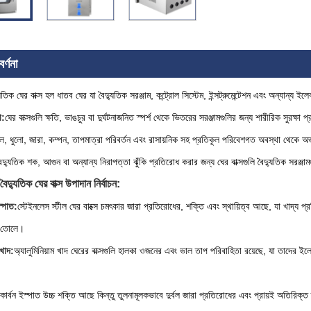
র্ণনা
দ্যুতিক ঘের বাক্স হল ধাতব ঘের যা বৈদ্যুতিক সরঞ্জাম, কন্ট্রোল সিস্টেম, ইন্সট্রুমেন্টেশন এবং অন্যান্য
া:
ঘের বাক্সগুলি ক্ষতি, ভাঙচুর বা দুর্ঘটনাজনিত স্পর্শ থেকে ভিতরের সরঞ্জামগুলির জন্য শারীরিক সুরক্ষা 
ল, ধুলো, জারা, কম্পন, তাপমাত্রা পরিবর্তন এবং রাসায়নিক সহ প্রতিকূল পরিবেশগত অবস্থা থেকে অভ্
ৈদ্যুতিক শক, আগুন বা অন্যান্য নিরাপত্তা ঝুঁকি প্রতিরোধ করার জন্য ঘের বাক্সগুলি বৈদ্যুতিক সরঞ্
 বৈদ্যুতিক ঘের বাক্স উপাদান নির্বাচন:
্পাত:
স্টেইনলেস স্টীল ঘের বাক্সে চমৎকার জারা প্রতিরোধের, শক্তি এবং স্থায়িত্ব আছে, যা খাদ্য প
 তোলে।
 খাদ:
অ্যালুমিনিয়াম খাদ ঘেরের বাক্সগুলি হালকা ওজনের এবং ভাল তাপ পরিবাহিতা রয়েছে, যা তাদের 
কার্বন ইস্পাত উচ্চ শক্তি আছে কিন্তু তুলনামূলকভাবে দুর্বল জারা প্রতিরোধের এবং প্রায়ই অতিরিক্ত ক