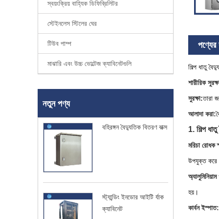
স্বয়ংক্রিয় বাহ্যিক ডিফিব্রিলিটর
স্টেইনলেস স্টিলের ঘের
টিউব পাম্প
পণ্যের ব
মাঝারি এবং উচ্চ ভোল্টেজ ক্যাবিনেটগুলি
শিল্প ধাতু বৈ
শারীরিক সুরক্ষ
সুরক্ষা:
তারা জ
নতুন পণ্য
আলাদা করা:
ব
বহিরঙ্গন বৈদ্যুতিক বিতরণ বাক্স
1. শিল্প ধাতু
মরিচা রোধক স
উপযুক্ত করে
অ্যালুমিনিয়াম
হয়।
স্ট্যান্ডিং ইনডোর আইটি র্যাক
কার্বন ইস্পাত:
ক্যাবিনেট