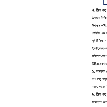
4. শিল্প ধাত
উপাদান নির্বাচ
উপাদান কাটা:
মেশিনিং এবং 
পৃষ্ঠ চিকিত্সা:
ক্
ইনস্টলেশন এ
পরিদর্শন এবং মা
চিহ্নিতকরণ এ
5. আবেদন ক্
শিল্প ধাতু বৈদ
আরও অনেক কিছু
6. শিল্প ধাতু
সর্বোত্তম উপা