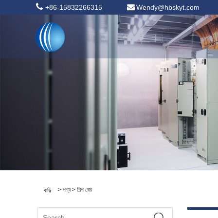
+86-15832266315
Wendy@hbskyt.com
>
পণ্য
>
শিল্প ঘের
বাড়ি