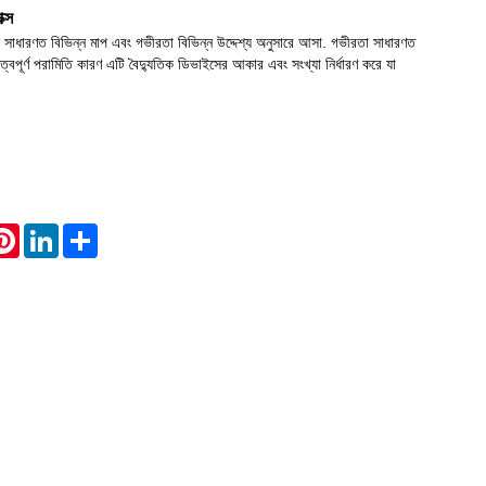
ক্স
বাক্স সাধারণত বিভিন্ন মাপ এবং গভীরতা বিভিন্ন উদ্দেশ্য অনুসারে আসা. গভীরতা সাধারণত
Live
ুত্বপূর্ণ পরামিতি কারণ এটি বৈদ্যুতিক ডিভাইসের আকার এবং সংখ্যা নির্ধারণ করে যা
atsApp
Pinterest
LinkedIn
Share