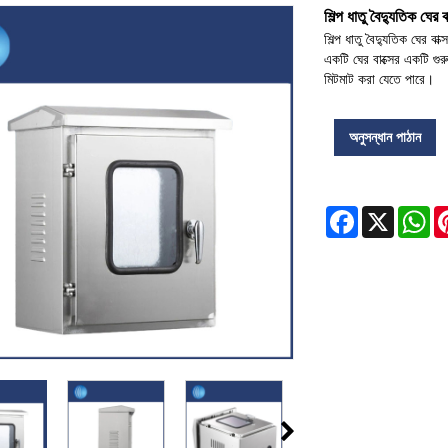
শিল্প ধাতু বৈদ্যুতিক ঘের বা
শিল্প ধাতু বৈদ্যুতিক ঘের 
একটি ঘের বাক্সের একটি গুর
মিটমাট করা যেতে পারে।
অনুসন্ধান পাঠান
Facebook
X
Wh