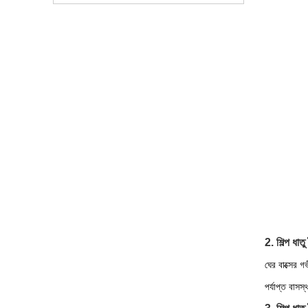
2. শিল্প ধাত
ঘের বাক্সের গ
পর্যাপ্ত বাসস