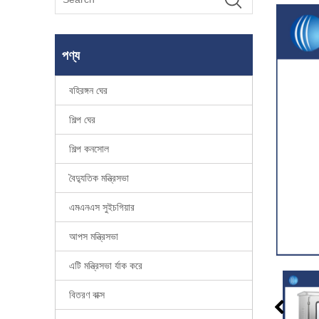
পণ্য
বহিরঙ্গন ঘের
শিল্প ঘের
শিল্প কনসোল
বৈদ্যুতিক মন্ত্রিসভা
এমএনএস সুইচগিয়ার
আপস মন্ত্রিসভা
এটি মন্ত্রিসভা র্যাক করে
বিতরণ বাক্স