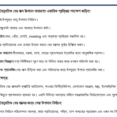
ু বৈদ্যুতিক ঘের বাক্স উত্পাদন সাধারণত একাধিক প্রক্রিয়া পদক্ষেপ জড়িত:
ন:
উপযুক্ত ধাতু উপাদান নির্বাচন।
পছন্দসই আকার এবং আকারে উপাদান কাটা।
গঠন:
নমন, খোঁচা, ঢালাই, riveting এবং অন্যান্য প্রক্রিয়া সঞ্চালিত হয়।
ষয় প্রতিরোধের এবং চেহারা উন্নত করতে ঘের বাক্সের পৃষ্ঠের চিকিত্সা করুন।
বং সমাবেশ:
সীলমোহর, দরজা, তালা, তারের প্রবেশদ্বার ইত্যাদির মতো আনুষাঙ্গিক স্থাপন।
ন নিয়ন্ত্রণ:
পণ্য নির্দিষ্টকরণ পূরণ করে তা নিশ্চিত করার জন্য গুণমান পরিদর্শন করা হয়।
বং প্যাকেজিং:
ঘের বাক্স চিহ্নিত করা এবং পরিবহনের জন্য উপযুক্ত উপায়ে প্যাকেজিং করা।
ষেত্র:
্যুতিক ঘের বাক্সগুলি ফ্যাক্টরি অটোমেশন, পাওয়ার ডিস্ট্রিবিউশন, যোগাযোগ সরঞ্জাম, যন্ত্র, ইলেকট্রনিক নি
তে ব্যাপকভাবে ব্যবহৃত হয়। এগুলি বিভিন্ন অবস্থার অধীনে সরঞ্জামগুলির নির্ভরযোগ্যতা এবং সুরক্ষ
 বৈদ্যুতিক ঘের বাক্সের জন্য সেরা উপাদান নির্বাচন:
দান নির্বাচন পরিবেশগত অবস্থা, জারা প্রতিরোধের, শক্তি, তাপ অপচয়ের প্রয়োজন এবং ওজন সহ নির্দি