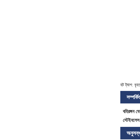
হট ট্যাগ: বৃহ
সম্পর্ক
বহিরঙ্গন ঘে
স্টেইনলেস 
অনুসন্ধ