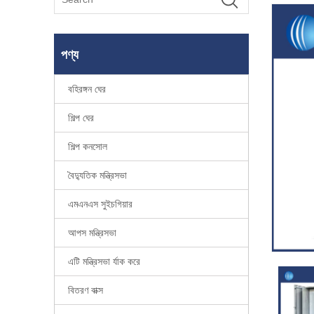
পণ্য
বহিরঙ্গন ঘের
শিল্প ঘের
শিল্প কনসোল
বৈদ্যুতিক মন্ত্রিসভা
এমএনএস সুইচগিয়ার
আপস মন্ত্রিসভা
এটি মন্ত্রিসভা র্যাক করে
বিতরণ বাক্স