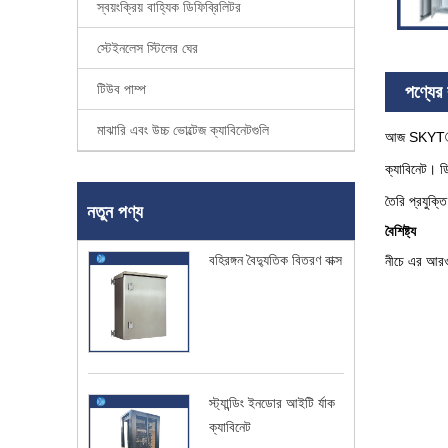
স্বয়ংক্রিয় বাহ্যিক ডিফিব্রিলিটর
স্টেইনলেস স্টিলের ঘের
টিউব পাম্প
পণ্যের ব
মাঝারি এবং উচ্চ ভোল্টেজ ক্যাবিনেটগুলি
আজ SKYT® এখ
ক্যাবিনেট। ডি
তৈরি প্রযুক্
নতুন পণ্য
বৈশিষ্ট্য
বহিরঙ্গন বৈদ্যুতিক বিতরণ বাক্স
নীচে এর আরও ক
স্ট্যান্ডিং ইনডোর আইটি র্যাক
ক্যাবিনেট