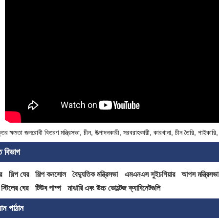
ত্তর ক্ষমতা জলরোধী বিতরণ মন্ত্রিসভা, চীন, উত্পাদনকারী, সরবরাহকারী, কারখানা, চীন তৈরি, পাইকারি
িত বিভাগ
র
শিল্প ঘের
শিল্প কনসোল
বৈদ্যুতিক মন্ত্রিসভা
এমএনএস সুইচগিয়ার
আপস মন্ত্রিসভা
স্টিলের ঘের
টিউব পাম্প
মাঝারি এবং উচ্চ ভোল্টেজ ক্যাবিনেটগুলি
ান পাঠান