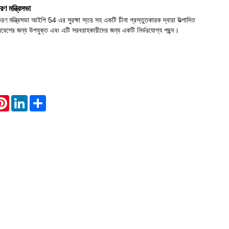
ণ মন্ত্রিসভা
রণ মন্ত্রিসভা আইপি 54 এর সুরক্ষা স্তর সহ একটি চীনা প্রস্তুতকারক দ্বারা উত্পাদিত
Live
 পরিবেশের জন্য উপযুক্ত এবং এটি সরবরাহকারীদের জন্য একটি নির্ভরযোগ্য পছন্দ।
atsApp
Pinterest
LinkedIn
Share