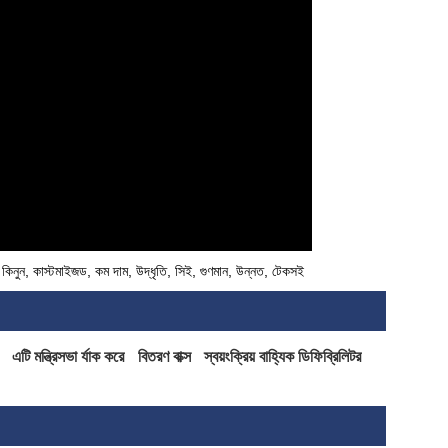
, কিনুন, কাস্টমাইজড, কম দাম, উদ্ধৃতি, সিই, গুণমান, উন্নত, টেকসই
এটি মন্ত্রিসভা র্যাক করে
বিতরণ বাক্স
স্বয়ংক্রিয় বাহ্যিক ডিফিব্রিলিটর