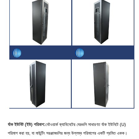
র্যাক ইউনিট (ইউ) পরিমাপ:
নেটওয়ার্ক ক্যাবিনেটের ঘেরগুলি সাধারণত র্যাক ইউনিটে (U)
পরিমাপ করা হয়, যা মাউন্টিং সরঞ্জামগুলির জন্য উল্লম্ব পরিমাপের একটি প্রমিত একক।