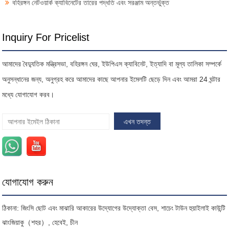
বহিরঙ্গন নেটওয়ার্ক ক্যাবিনেটের তারের পদ্ধতি এবং সরঞ্জাম অন্তর্ভুক্ত
Inquiry For Pricelist
আমাদের বৈদ্যুতিক মন্ত্রিসভা, বহিরঙ্গন ঘের, ইউপিএস ক্যাবিনেট, ইত্যাদি বা মূল্য তালিকা সম্পর্কে
অনুসন্ধানের জন্য, অনুগ্রহ করে আমাদের কাছে আপনার ইমেলটি ছেড়ে দিন এবং আমরা 24 ঘন্টার
মধ্যে যোগাযোগ করব।
যোগাযোগ করুন
ঠিকানা: জিংসি ছোট এবং মাঝারি আকারের উদ্যোগের উদ্যোক্তা বেস, শাচেং টাউন হুয়াইলাই কাউন্টি
ঝাংজিয়াকু（শহর）, হেবেই, চীন