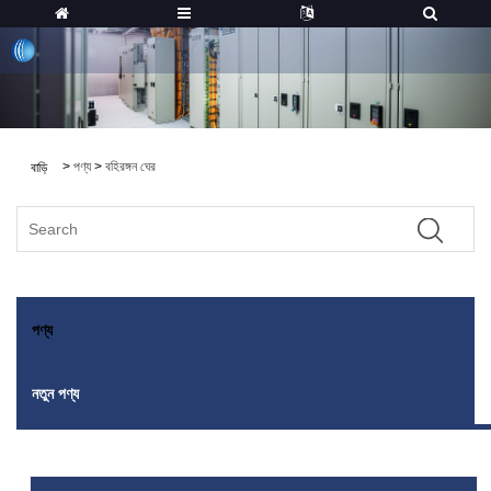
>
পণ্য
>
বহিরঙ্গন ঘের
বাড়ি
পণ্য
নতুন পণ্য