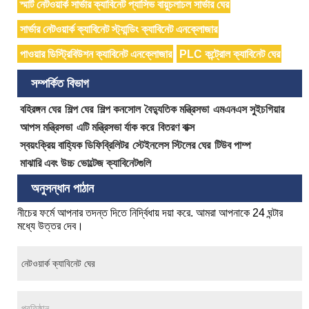
স্মার্ট নেটওয়ার্ক সার্ভার ক্যাবিনেট প্যাসিভ বায়ুচলাচল সার্ভার ঘের
সার্ভার নেটওয়ার্ক ক্যাবিনেট স্ট্যান্ডিং ক্যাবিনেট এনক্লোজার
পাওয়ার ডিস্ট্রিবিউশন ক্যাবিনেট এনক্লোজার
PLC কন্ট্রোল ক্যাবিনেট ঘের
সম্পর্কিত বিভাগ
বহিরঙ্গন ঘের
শিল্প ঘের
শিল্প কনসোল
বৈদ্যুতিক মন্ত্রিসভা
এমএনএস সুইচগিয়ার
আপস মন্ত্রিসভা
এটি মন্ত্রিসভা র্যাক করে
বিতরণ বাক্স
স্বয়ংক্রিয় বাহ্যিক ডিফিব্রিলিটর
স্টেইনলেস স্টিলের ঘের
টিউব পাম্প
মাঝারি এবং উচ্চ ভোল্টেজ ক্যাবিনেটগুলি
অনুসন্ধান পাঠান
নীচের ফর্মে আপনার তদন্ত দিতে নির্দ্বিধায় দয়া করে. আমরা আপনাকে 24 ঘন্টার
মধ্যে উত্তর দেব।