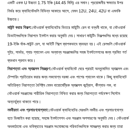
একটি একক U উচ্চতা 1.75 ইঞ্চি (44.45 মিমি) এর সমান। প্রয়োজনীয় ক্ষমতার উপর
নির্ভর করে ক্যাবিনেটগুলি বিভিন্ন আকারে আসে, যেমন 12U, 24U, 42U বা এমনকি
উচ্চতর।
মাউন্ট করার বিকল্প:
নেটওয়ার্ক ক্যাবিনেটের ভিতরে মাউন্টিং রেল বা বন্ধনী থাকে, যা নেটওয়ার্ক
ডিভাইসগুলিকে নিরাপদে ইনস্টল করার অনুমতি দেয়। সাধারণ মাউন্টিং বিকল্পগুলির মধ্যে রয়েছে
19-ইঞ্চি র্যাক-মাউন্ট রেল, যা আইটি শিল্পে ব্যাপকভাবে ব্যবহৃত হয়। এই রেলগুলি নেটওয়ার্ক
সুইচ, সার্ভার, প্যাচ প্যানেল এবং অন্যান্য সরঞ্জামগুলির সহজ ইনস্টলেশনের জন্য প্রমিত গর্ত
ব্যবধান প্রদান করে।
নিরাপত্তা এবং অ্যাক্সেস নিয়ন্ত্রণ:
নেটওয়ার্ক ক্যাবিনেট ঘেরে প্রায়ই অননুমোদিত অ্যাক্সেস এবং
টেম্পারিং প্রতিরোধ করার জন্য লকযোগ্য দরজা এবং পাশের প্যানেল থাকে। কিছু ক্যাবিনেটে
অতিরিক্ত নিরাপত্তা বৈশিষ্ট্য যেমন বায়োমেট্রিক অ্যাক্সেস কন্ট্রোল, কীপ্যাড লক, বা
নেটওয়ার্ক সরঞ্জামের শারীরিক নিরাপত্তা নিশ্চিত করার জন্য নিরাপত্তা পর্যবেক্ষণ সিস্টেম
অন্তর্ভুক্ত থাকতে পারে।
নমনীয়তা এবং প্রসারণযোগ্যতা:
নেটওয়ার্ক ক্যাবিনেটের ঘেরগুলি নমনীয় এবং প্রসারণযোগ্য
হতে ডিজাইন করা হয়েছে, সহজে ইনস্টলেশন এবং সরঞ্জাম অপসারণের অনুমতি দেয়। নেটওয়ার্ক
অবকাঠামো এবং ভবিষ্যতের সরঞ্জাম সংযোজনের পরিবর্তনগুলিকে সামঞ্জস্য করার জন্য তারা