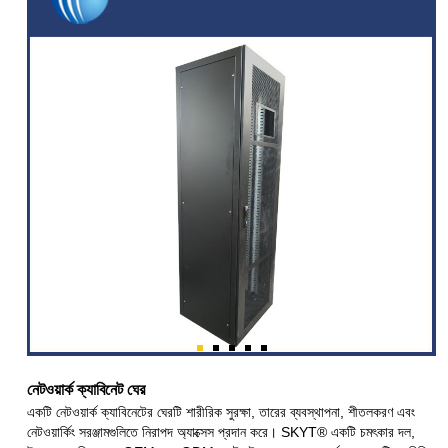
নেটওয়ার্ক ক্যাবিনেট ঘের
একটি নেটওয়ার্ক ক্যাবিনেটের ঘেরটি শারীরিক সুরক্ষা, তারের ব্যবস্থাপনা, শীতলকরণ এবং
নেটওয়ার্কিং সরঞ্জামগুলিতে নিরাপদ অ্যাক্সেস প্রদান করে। SKYT® একটি চমৎকার দল,