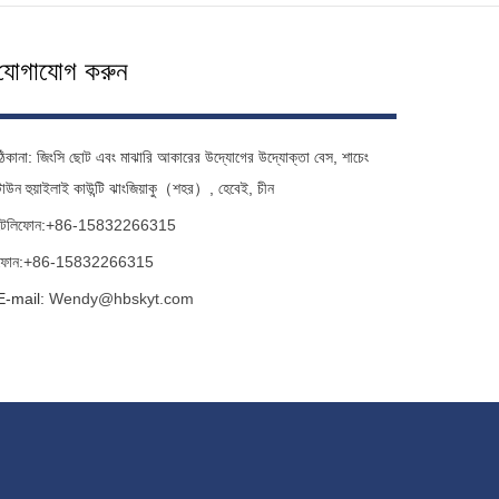
যোগাযোগ করুন
ঠিকানা: জিংসি ছোট এবং মাঝারি আকারের উদ্যোগের উদ্যোক্তা বেস, শাচেং
টাউন হুয়াইলাই কাউন্টি ঝাংজিয়াকু（শহর）, হেবেই, চীন
টেলিফোন:
+86-15832266315
ফোন:
+86-15832266315
E-mail:
Wendy@hbskyt.com