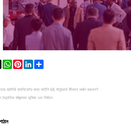
book
X
WhatsApp
Pinterest
LinkedIn
Share
র ব্যাটারি ক্যাবিনেটের জন্য আইপি 65 স্ট্যান্ডার্ড কীভাবে অর্জন করবেন?
 বৈদ্যুতিক মন্ত্রিসভা ভূমিকা এবং নির্বাচন
পাঠান