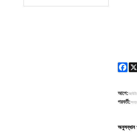
Face
আগে:
আউটডো
পরবর্তী:
সংহত
অনুসন্ধান 