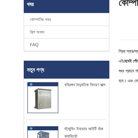
কোম্প
খবর
কোম্পানির খবর
শিল্প সংবাদ
FAQ
প্রিয় স্যার/ম্
এই
হেবেই শৌক
নতুন পণ্য
মধ্য প্রাচ্য
হবে। এবং সেই
বহিরঙ্গন বৈদ্যুতিক বিতরণ বাক্স
স্ট্যান্ডিং ইনডোর আইটি র্যাক
ক্যাবিনেট