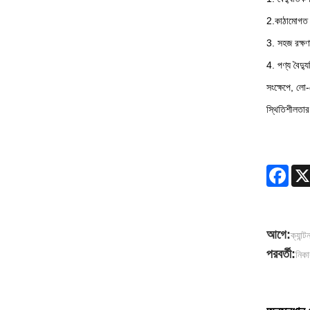
2.কাঠামোগত স্
3. সহজ রক্ষণ
4. পণ্য বৈদ্য
সংক্ষেপে, লো-
স্থিতিশীলতার
Face
আগে:
ক্যান্
পরবর্তী:
নিকা