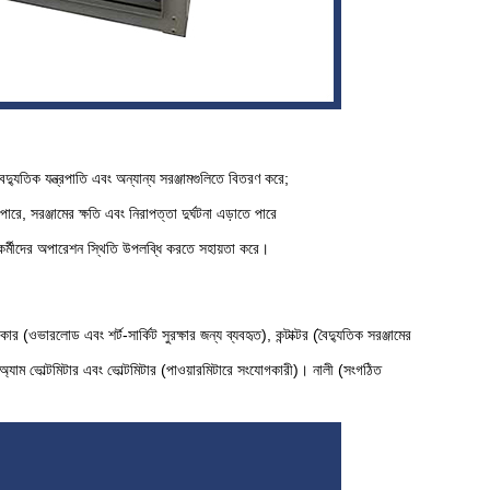
দ্যুতিক যন্ত্রপাতি এবং অন্যান্য সরঞ্জামগুলিতে বিতরণ করে;
ারে, সরঞ্জামের ক্ষতি এবং নিরাপত্তা দুর্ঘটনা এড়াতে পারে
তি, কর্মীদের অপারেশন স্থিতি উপলব্ধি করতে সহায়তা করে।
র (ওভারলোড এবং শর্ট-সার্কিট সুরক্ষার জন্য ব্যবহৃত), কন্টাক্টর (বৈদ্যুতিক সরঞ্জামের
), অ্যাম ভোল্টমিটার এবং ভোল্টমিটার (পাওয়ারমিটারে সংযোগকারী)। নালী (সংগঠিত