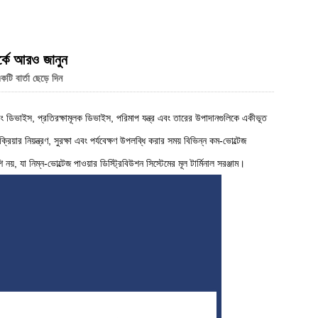
Live
র্কে আরও জানুন
টি বার্তা ছেড়ে দিন
চিং ডিভাইস, প্রতিরক্ষামূলক ডিভাইস, পরিমাপ যন্ত্র এবং তারের উপাদানগুলিকে একীভূত
য়ার নিয়ন্ত্রণ, সুরক্ষা এবং পর্যবেক্ষণ উপলব্ধি করার সময় বিভিন্ন কম-ভোল্টেজ
া নিম্ন-ভোল্টেজ পাওয়ার ডিস্ট্রিবিউশন সিস্টেমের মূল টার্মিনাল সরঞ্জাম।