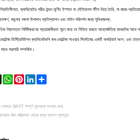
থিতিশীলতা, ক্যাবিনেটের শরীর ঠান্ডা-ঘূর্ণিত ইস্পাত বা স্টেইনলেস স্টীল দিয়ে তৈরি, যা জারা-প্রতি
াবেক্ষণ, মডুলার নকশা উপাদান প্রতিস্থাপন এবং লাইন পরিদর্শন জন্য সুবিধাজনক;
ুতিক নিরাপত্তা নির্দিষ্টকরণের প্রয়োজনীয়তা পূরণ করে তা নিশ্চিত করতে আন্তর্জাতিক মানগুলির সাথে 
ভোল্টেজ ডিস্ট্রিবিউশন ক্যাবিনেটগুলি কম-ভোল্টেজ পাওয়ার সিস্টেমের একটি অপরিহার্য অংশ, এবং তাদের 
 সাথে সরাসরি সম্পর্কিত।
book
X
WhatsApp
Pinterest
LinkedIn
Share
টন ফেয়ারে SKYT সম্পূর্ণ পুরস্কার সংগ্রহ করে
রাগুয়ায় শিল্প মন্ত্রিসভা ঘেরের জন্য আদেশ প্রস্তুত