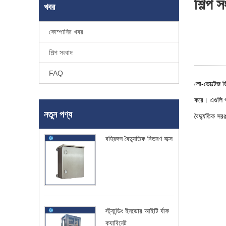
শিল্প স
খবর
কোম্পানির খবর
শিল্প সংবাদ
FAQ
লো-ভোল্টেজ ডি
করে। এগুলি প্
নতুন পণ্য
বৈদ্যুতিক সর
বহিরঙ্গন বৈদ্যুতিক বিতরণ বাক্স
স্ট্যান্ডিং ইনডোর আইটি র্যাক
ক্যাবিনেট