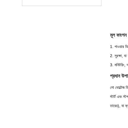
মূল ফাংশন
1. পাওয়ার ডি
2. সুরক্ষা, য
3. মনিটরিং, অ
প্রধান উপা
লো ভোল্টেজ ডি
স্টার্ট এবং স
তারের), যা ক