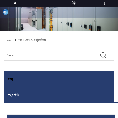
>
পণ্য
>
এমএনএস সুইচগিয়ার
বাড়ি
পণ্য
নতুন পণ্য