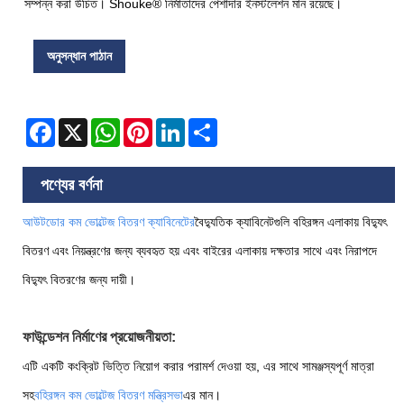
সম্পন্ন করা উচিত। Shouke® নির্মাতাদের পেশাদার ইনস্টলেশন মান রয়েছে।
অনুসন্ধান পাঠান
Facebook
X
WhatsApp
Pinterest
LinkedIn
Share
পণ্যের বর্ণনা
আউটডোর কম ভোল্টেজ বিতরণ ক্যাবিনেটের
বৈদ্যুতিক ক্যাবিনেটগুলি বহিরঙ্গন এলাকায় বিদ্যুৎ
বিতরণ এবং নিয়ন্ত্রণের জন্য ব্যবহৃত হয় এবং বাইরের এলাকায় দক্ষতার সাথে এবং নিরাপদে
বিদ্যুৎ বিতরণের জন্য দায়ী।
ফাউন্ডেশন নির্মাণের প্রয়োজনীয়তা:
এটি একটি কংক্রিট ভিত্তি নিয়োগ করার পরামর্শ দেওয়া হয়, এর সাথে সামঞ্জস্যপূর্ণ মাত্রা
সহ
বহিরঙ্গন কম ভোল্টেজ বিতরণ মন্ত্রিসভা
এর মান।