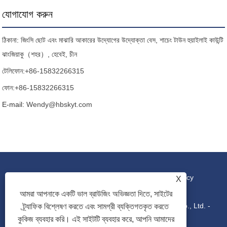
যোগাযোগ করুন
ঠিকানা: জিংসি ছোট এবং মাঝারি আকারের উদ্যোগের উদ্যোক্তা বেস, শাচেং টাউন হুয়াইলাই কাউন্টি
ঝাংজিয়াকু（শহর）, হেবেই, চীন
টেলিফোন:
+86-15832266315
ফোন:
+86-15832266315
E-mail:
Wendy@hbskyt.com
লিঙ্ক
|
Sitemap
|
RSS
|
XML
|
Privacy Policy
X
আমরা আপনাকে একটি ভাল ব্রাউজিং অভিজ্ঞতা দিতে, সাইটের
কপিরাইট © 2022 Hebei Shouke Yuantuo Technology Co., Ltd. -
ট্র্যাফিক বিশ্লেষণ করতে এবং সামগ্রী ব্যক্তিগতকৃত করতে
কুকিজ ব্যবহার করি। এই সাইটটি ব্যবহার করে, আপনি আমাদের