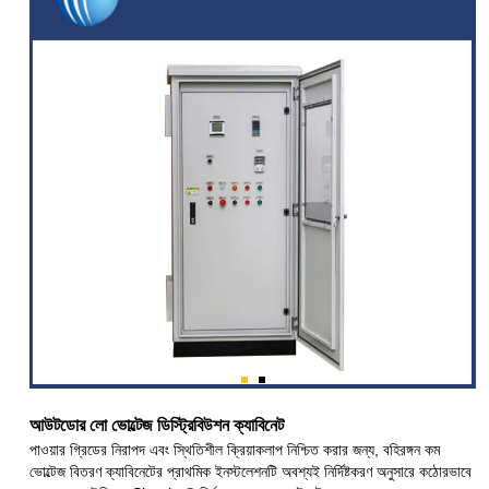
আউটডোর লো ভোল্টেজ ডিস্ট্রিবিউশন ক্যাবিনেট
পাওয়ার গ্রিডের নিরাপদ এবং স্থিতিশীল ক্রিয়াকলাপ নিশ্চিত করার জন্য, বহিরঙ্গন কম
ভোল্টেজ বিতরণ ক্যাবিনেটের প্রাথমিক ইনস্টলেশনটি অবশ্যই নির্দিষ্টকরণ অনুসারে কঠোরভাবে