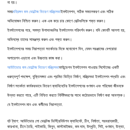
না হয়।
সময়
বহিরঙ্গন কম ভোল্টেজ বিতরণ মন্ত্রিসভা
ইনস্টলেশন, সঠিক সমতলকরণ এবং সঠিক
অভিযোজন নিশ্চিত করুন। এক এক করে চার কোণে বোল্টগুলিকে শক্ত করুন।
ইনস্টলেশনের পরে, সমস্ত উপাদানগুলির ইনস্টলেশন পরিদর্শন করুন। যদি কোনটি আলগা হয়,
অবিলম্বে তাদের সামঞ্জস্য করুন এবং শক্ত করুন।
ইনস্টলেশনের সময় নিরাপত্তা সতর্কতার দিকে মনোযোগ দিন, যেমন সরঞ্জামের বেপরোয়া
অপারেশন এড়ানো এবং উচ্চতায় কাজ করা।
আউটডোর কম ভোল্টেজ বিতরণ মন্ত্রিসভা
ফাউন্ডেশন ইনস্টলেশন পাওয়ার সিস্টেমের একটি
গুরুত্বপূর্ণ পদক্ষেপ, যুক্তিসঙ্গত এবং প্রমিত ভিত্তি নির্মাণ, মন্ত্রিসভা ইনস্টলেশন পদ্ধতি এবং
নির্মাণ সতর্কতা কার্যকরভাবে বিতরণ ক্যাবিনেটের ইনস্টলেশনের গুণমান এবং পরিষেবা জীবনকে
উন্নত করতে পারে, এটি নিশ্চিত করতে নির্দিষ্টকরণের সাথে কঠোরভাবে নির্মাণ করা আবশ্যক।
যে ইনস্টলেশন মান এবং কর্মীদের নিরাপত্তা.
হট ট্যাগ: আউটডোর লো ভোল্টেজ ডিস্ট্রিবিউশন ক্যাবিনেট, চীন, নির্মাতা, সরবরাহকারী,
কারখানা, চীনে তৈরি, পাইকারি, কিনুন, কাস্টমাইজড, কম দাম, উদ্ধৃতি, সিই, গুণমান, উন্নত,