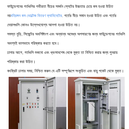
ফাউন্ডেশনের গর্তগুলির গভীরতা নীচের সমর্থন প্লেটের উচ্চতার চেয়ে কম হওয়া উচিত
নয়
বহিরঙ্গন কম ভোল্টেজ বিতরণ ক্যাবিনেটের
. গর্তের নীচে সমান হওয়া উচিত এবং গর্তের
দেয়ালগুলি কোনও উল্লেখযোগ্য আলগা হওয়া উচিত নয়।
সমস্ত নুড়ি, সিমেন্টের অবশিষ্টাংশ এবং অন্যান্য অমেধ্য অপসারণের জন্য ফাউন্ডেশনের গর্তগুলি
অবশ্যই ভালভাবে পরিষ্কার করতে হবে।
ঢালার আগে, গর্তগুলি শুকনো এবং ধ্বংসাবশেষ থেকে মুক্ত তা নিশ্চিত করার জন্য পুনরায়
পরিষ্কার করা উচিত।
কংক্রিট ঢালার সময়, নিশ্চিত করুন যে এটি সম্পূর্ণরূপে সংকুচিত এবং বায়ু পকেট থেকে মুক্ত।