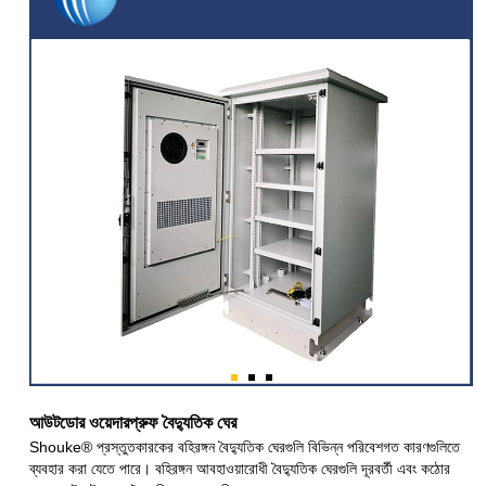
আউটডোর ওয়েদারপ্রুফ বৈদ্যুতিক ঘের
Shouke® প্রস্তুতকারকের বহিরঙ্গন বৈদ্যুতিক ঘেরগুলি বিভিন্ন পরিবেশগত কারণগুলিতে
ব্যবহার করা যেতে পারে। বহিরঙ্গন আবহাওয়ারোধী বৈদ্যুতিক ঘেরগুলি দূরবর্তী এবং কঠোর