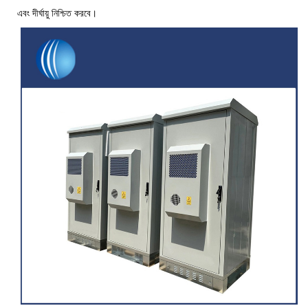
এবং দীর্ঘায়ু নিশ্চিত করবে।