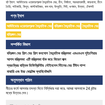
হট ট্যাগ: আউটডোর ওয়েদারপ্রুফ বৈদ্যুতিক ঘের, চীন, নির্মাতা, সরবরাহকারী, কারখানা, চীনে
তৈরি, পাইকারি, কিনুন, কাস্টমাইজড, কম দাম, উদ্ধৃতি, সিই, গুণমান, উন্নত, টেকসই
পণ্য ট্যাগ
আউটডোর ওয়েদারপ্রুফ বৈদ্যুতিক ঘের
বহিরঙ্গন বৈদ্যুতিক ঘের
বৈদ্যুতিক ঘের
বহিরঙ্গন ঘের
সম্পর্কিত বিভাগ
বহিরঙ্গন ঘের
শিল্প ঘের
শিল্প কনসোল
বৈদ্যুতিক মন্ত্রিসভা
এমএনএস সুইচগিয়ার
আপস মন্ত্রিসভা
এটি মন্ত্রিসভা র্যাক করে
বিতরণ বাক্স
স্বয়ংক্রিয় বাহ্যিক ডিফিব্রিলিটর
স্টেইনলেস স্টিলের ঘের
টিউব পাম্প
মাঝারি এবং উচ্চ ভোল্টেজ ক্যাবিনেটগুলি
অনুসন্ধান পাঠান
নীচের ফর্মে আপনার তদন্ত দিতে নির্দ্বিধায় দয়া করে. আমরা আপনাকে 24 ঘন্টার
মধ্যে উত্তর দেব।