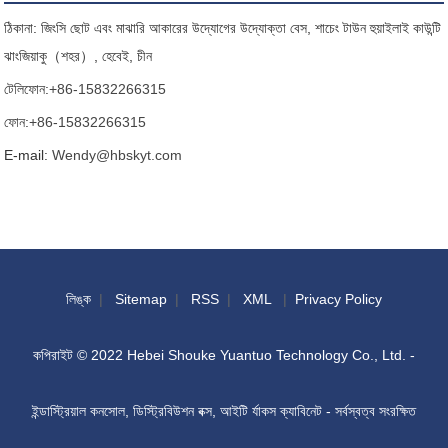
ঠিকানা: জিংসি ছোট এবং মাঝারি আকারের উদ্যোগের উদ্যোক্তা বেস, শাচেং টাউন হুয়াইলাই কাউন্টি
ঝাংজিয়াকু（শহর）, হেবেই, চীন
টেলিফোন:
+86-15832266315
ফোন:
+86-15832266315
E-mail:
Wendy@hbskyt.com
লিঙ্ক
|
Sitemap
|
RSS
|
XML
|
Privacy Policy
কপিরাইট © 2022 Hebei Shouke Yuantuo Technology Co., Ltd. -
ইন্ডাস্ট্রিয়াল কনসোল, ডিস্ট্রিবিউশন বক্স, আইটি র্যাকস ক্যাবিনেট - সর্বস্বত্ব সংরক্ষিত