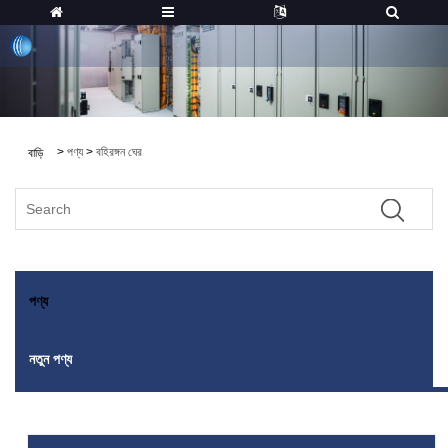
>
পণ্য
>
বহিরঙ্গন ঘের
বাড়ি
পণ্য
নতুন পণ্য