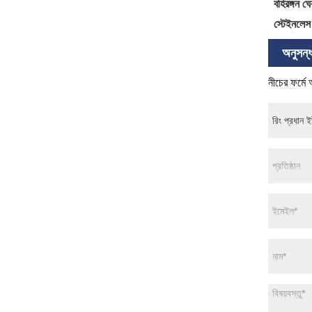
বহিরঙ্গন ঘে
স্টেইনলেস 
অনুসন্ধ
নীচের ফর্মে