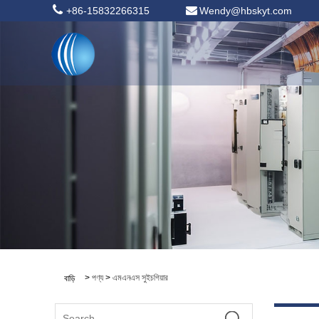
+86-15832266315
Wendy@hbskyt.com
>
পণ্য
>
এমএনএস সুইচগিয়ার
বাড়ি