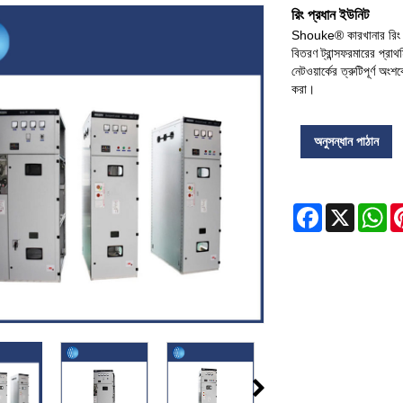
রিং প্রধান ইউনিট
Shouke® কারখানার রিং প্
বিতরণ ট্রান্সফরমারের প্রা
নেটওয়ার্কের ত্রুটিপূর্ণ অ
করা।
অনুসন্ধান পাঠান
Facebook
X
Wh