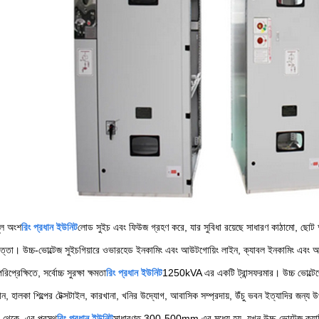
ূল অংশ
রিং প্রধান ইউনিট
লোড সুইচ এবং ফিউজ গ্রহণ করে, যার সুবিধা রয়েছে সাধারণ কাঠামো, ছোট আক
পত্তা। উচ্চ-ভোল্টেজ সুইচগিয়ারে ওভারহেড ইনকামিং এবং আউটগোয়িং লাইন, ক্যাবল ইনকামিং এবং
পরিপ্রেক্ষিতে, সর্বোচ্চ সুরক্ষা ক্ষমতা
রিং প্রধান ইউনিট
1250kVA এর একটি ট্রান্সফরমার। উচ্চ ভোল্টেজের 
য়মান, হালকা শিল্পের টেক্সটাইল, কারখানা, খনির উদ্যোগ, আবাসিক সম্প্রদায়, উঁচু ভবন ইত্যাদির জন্য 
 থেকে, এর প্রস্থ
রিং প্রধান ইউনিট
সাধারণত 300-500mm এর মধ্যে হয়, যখন উচ্চ-ভোল্টেজ ক্য