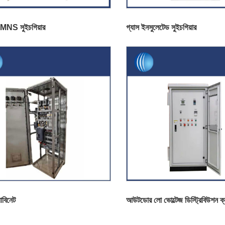
MNS সুইচগিয়ার
গ্যাস ইনসুলেটেড সুইচগিয়ার
যাবিনেট
আউটডোর লো ভোল্টেজ ডিস্ট্রিবিউশন ক্