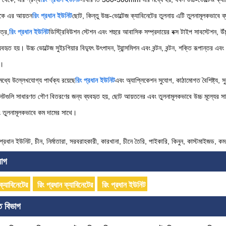
েকে এর আয়তন
রিং প্রধান ইউনিট
ছোট, কিন্তু উচ্চ-ভোল্টেজ ক্যাবিনেটের তুলনায় এটি তুলনামূলকভাবে ব্
ত্রে,
রিং প্রধান ইউনিট
ডিস্ট্রিবিউশন স্টেশন এবং শহুরে আবাসিক সম্প্রদায়ের বক্স টাইপ সাবস্টেশন, উঁ
বহৃত হয়। উচ্চ ভোল্টেজ সুইচগিয়ার বিদ্যুৎ উৎপাদন, ট্রান্সমিশন এবং বন্টন, বন্টন, শক্তি রূপান্তর এবং প
ত।
মধ্যে উল্লেখযোগ্য পার্থক্য রয়েছে
রিং প্রধান ইউনিট
এবং অ্যাপ্লিকেশন সুযোগ, কাঠামোগত বৈশিষ্ট্য, সু
নেটগুলি সাধারণত গৌণ বিতরণের জন্য ব্যবহৃত হয়, ছোট আয়তনের এবং তুলনামূলকভাবে উচ্চ মূল্যের সাথ
 তুলনামূলকভাবে কম দামের সাথে।
 প্রধান ইউনিট, চীন, নির্মাতারা, সরবরাহকারী, কারখানা, চীনে তৈরি, পাইকারি, কিনুন, কাস্টমাইজড, ক
যাগ
 ক্যাবিনেটের
রিং প্রধান ক্যাবিনেটের
রিং প্রধান ইউনিট
িত বিভাগ