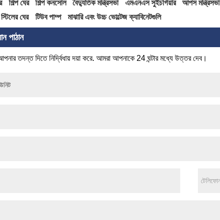
র
শিল্প ঘের
শিল্প কনসোল
বৈদ্যুতিক মন্ত্রিসভা
এমএনএস সুইচগিয়ার
আপস মন্ত্রিসভা
স্টিলের ঘের
টিউব পাম্প
মাঝারি এবং উচ্চ ভোল্টেজ ক্যাবিনেটগুলি
ান পাঠান
 আপনার তদন্ত দিতে নির্দ্বিধায় দয়া করে. আমরা আপনাকে 24 ঘন্টার মধ্যে উত্তর দেব।