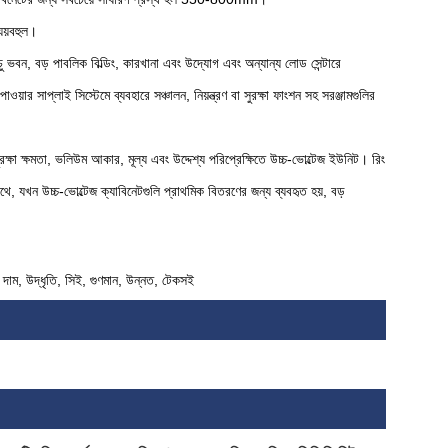
যয়বহুল।
চু ভবন, বড় পাবলিক বিল্ডিং, কারখানা এবং উদ্যোগ এবং অন্যান্য লোড সেন্টারে
াওয়ার সাপ্লাই সিস্টেমে ব্যবহারে সঞ্চালন, নিয়ন্ত্রণ বা সুরক্ষা ফাংশন সহ সরঞ্জামগুলির
রক্ষা ক্ষমতা, ভলিউম আকার, মূল্য এবং উদ্দেশ্য পরিপ্রেক্ষিতে উচ্চ-ভোল্টেজ ইউনিট। রিং
ে, যখন উচ্চ-ভোল্টেজ ক্যাবিনেটগুলি প্রাথমিক বিতরণের জন্য ব্যবহৃত হয়, বড়
ম দাম, উদ্ধৃতি, সিই, গুণমান, উন্নত, টেকসই