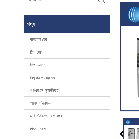
পণ্য
বহিরঙ্গন ঘের
শিল্প ঘের
শিল্প কনসোল
বৈদ্যুতিক মন্ত্রিসভা
এমএনএস সুইচগিয়ার
আপস মন্ত্রিসভা
এটি মন্ত্রিসভা র্যাক করে
বিতরণ বাক্স