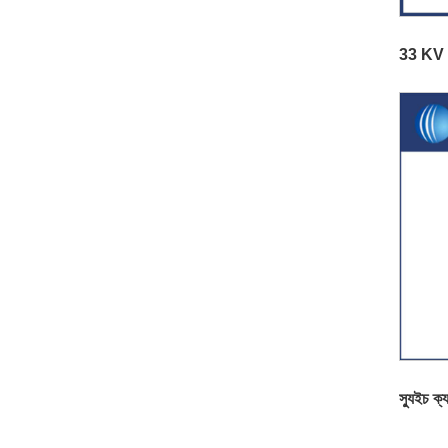
33 KV 
স্যুইচ ক্