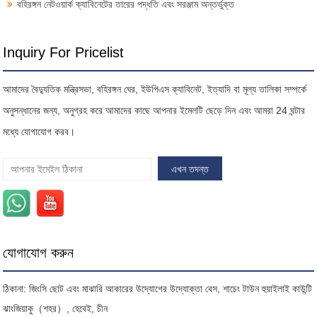
বহিরঙ্গন নেটওয়ার্ক ক্যাবিনেটের তারের পদ্ধতি এবং সরঞ্জাম অন্তর্ভুক্ত
Inquiry For Pricelist
আমাদের বৈদ্যুতিক মন্ত্রিসভা, বহিরঙ্গন ঘের, ইউপিএস ক্যাবিনেট, ইত্যাদি বা মূল্য তালিকা সম্পর্কে
অনুসন্ধানের জন্য, অনুগ্রহ করে আমাদের কাছে আপনার ইমেলটি ছেড়ে দিন এবং আমরা 24 ঘন্টার
মধ্যে যোগাযোগ করব।
যোগাযোগ করুন
ঠিকানা: জিংসি ছোট এবং মাঝারি আকারের উদ্যোগের উদ্যোক্তা বেস, শাচেং টাউন হুয়াইলাই কাউন্টি
ঝাংজিয়াকু（শহর）, হেবেই, চীন