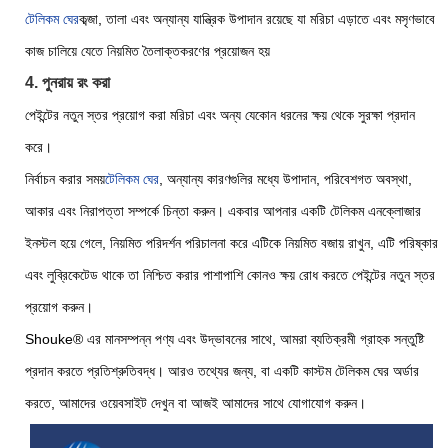
টেলিকম ঘের
কব্জা, তালা এবং অন্যান্য যান্ত্রিক উপাদান রয়েছে যা মরিচা এড়াতে এবং মসৃণভাবে
কাজ চালিয়ে যেতে নিয়মিত তৈলাক্তকরণের প্রয়োজন হয়
4. পুনরায় রং করা
পেইন্টের নতুন স্তর প্রয়োগ করা মরিচা এবং অন্য যেকোন ধরনের ক্ষয় থেকে সুরক্ষা প্রদান
করে।
নির্বাচন করার সময়
টেলিকম ঘের
, অন্যান্য কারণগুলির মধ্যে উপাদান, পরিবেশগত অবস্থা,
আকার এবং নিরাপত্তা সম্পর্কে চিন্তা করুন। একবার আপনার একটি টেলিকম এনক্লোজার
ইনস্টল হয়ে গেলে, নিয়মিত পরিদর্শন পরিচালনা করে এটিকে নিয়মিত বজায় রাখুন, এটি পরিষ্কার
এবং লুব্রিকেটেড থাকে তা নিশ্চিত করার পাশাপাশি কোনও ক্ষয় রোধ করতে পেইন্টের নতুন স্তর
প্রয়োগ করুন।
Shouke® এর মানসম্পন্ন পণ্য এবং উদ্ভাবনের সাথে, আমরা ব্যতিক্রমী গ্রাহক সন্তুষ্টি
প্রদান করতে প্রতিশ্রুতিবদ্ধ। আরও তথ্যের জন্য, বা একটি কাস্টম টেলিকম ঘের অর্ডার
করতে, আমাদের ওয়েবসাইট দেখুন বা আজই আমাদের সাথে যোগাযোগ করুন।