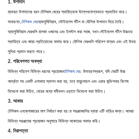
1. উপাদান
ব্যবহৃত উপাদানের ধরন টেলিকম ঘেরের স্থায়িত্বকে উল্লেখযোগ্যভাবে প্রভাবিত করে।
সাধারণত,
টেলিকম ঘের
অ্যালুমিনিয়াম, স্টেইনলেস স্টীল বা যৌগিক উপাদান দিয়ে তৈরি।
অ্যালুমিনিয়াম ঘেরগুলি হালকা ওজনের এবং ইনস্টল করা সহজ, যখন স্টেইনলেস স্টীল উচ্চতর
স্থায়িত্ব এবং জারা-প্রতিরোধের অফার করে। যৌগিক ঘেরগুলি পরিবেশ বান্ধব এবং এই উভয়
সুবিধা প্রদান করতে পারে।
2. পরিবেশগত অবস্থা
বিভিন্ন পরিবেশ বিভিন্ন ধরনের প্রয়োজন
টেলিকম ঘের
. উদাহরণস্বরূপ, যদি ঘেরটি উচ্চ
আর্দ্রতা সহ একটি এলাকায় স্থাপন করা হয়, তবে বায়ুচলাচল এবং এয়ার কন্ডিশনার বিশেষ
বিবেচনা করা উচিত, ঘেরের মধ্যে ঘনীভবন এড়াতে বিবেচনা করা উচিত।
3. আকার
টেলিকম এনক্লোজারের মাপ নির্ধারণ করা হয় যে সরঞ্জামগুলির দ্বারা এটি বাড়ির জন্য। আমরা
বিভিন্ন সরঞ্জামের প্রয়োজন অনুসারে বিভিন্ন আকারের অফার করি।
4. নিরাপত্তা