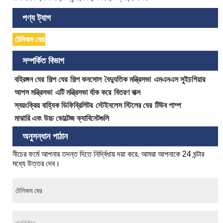
পণ্য ট্যাগ
টেলিকম ঘের
সম্পর্কিত বিভাগ
বহিরঙ্গন ঘের
শিল্প ঘের
শিল্প কনসোল
বৈদ্যুতিক মন্ত্রিসভা
এমএনএস সুইচগিয়ার
আপস মন্ত্রিসভা
এটি মন্ত্রিসভা র্যাক করে
বিতরণ বাক্স
স্বয়ংক্রিয় বাহ্যিক ডিফিব্রিলিটর
স্টেইনলেস স্টিলের ঘের
টিউব পাম্প
মাঝারি এবং উচ্চ ভোল্টেজ ক্যাবিনেটগুলি
অনুসন্ধান পাঠান
নীচের ফর্মে আপনার তদন্ত দিতে নির্দ্বিধায় দয়া করে. আমরা আপনাকে 24 ঘন্টার
মধ্যে উত্তর দেব।