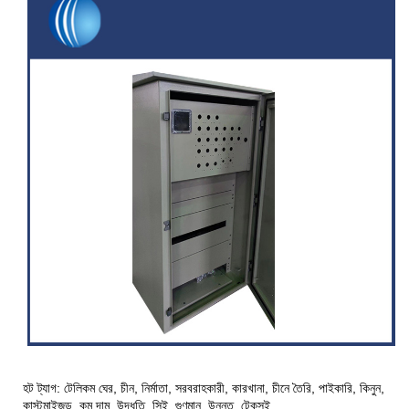
হট ট্যাগ: টেলিকম ঘের, চীন, নির্মাতা, সরবরাহকারী, কারখানা, চীনে তৈরি, পাইকারি, কিনুন,
কাস্টমাইজড, কম দাম, উদ্ধৃতি, সিই, গুণমান, উন্নত, টেকসই