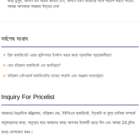
জন্য উন্মুখ, আপনি যদি আরও জানতে চান, আপনি এখন আমাদের সাথে পরামর্শ করতে পারেন,
আমরা আপনাকে সময়মত উত্তর দেব!
সর্বশেষ সংবাদ
শিল্প ক্যাবিনেটে এয়ার কন্ডিশনার ইনস্টল করার জন্য প্রাথমিক প্রয়োজনীয়তা
কেন বহিরঙ্গন ক্যাবিনেট এত জনপ্রিয়?
বহিরঙ্গন নেটওয়ার্ক ক্যাবিনেটের তারের পদ্ধতি এবং সরঞ্জাম অন্তর্ভুক্ত
Inquiry For Pricelist
আমাদের বৈদ্যুতিক মন্ত্রিসভা, বহিরঙ্গন ঘের, ইউপিএস ক্যাবিনেট, ইত্যাদি বা মূল্য তালিকা সম্পর্কে
অনুসন্ধানের জন্য, অনুগ্রহ করে আমাদের কাছে আপনার ইমেলটি ছেড়ে দিন এবং আমরা 24 ঘন্টার
মধ্যে যোগাযোগ করব।