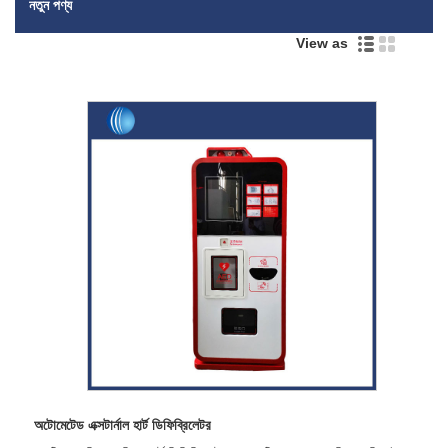
নতুন পণ্য
View as
অটোমেটেড এক্সটার্নাল হার্ট ডিফিব্রিলেটর