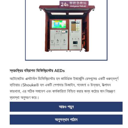
স্বয়ংক্রিয় বহিরাগত ডিফিব্রিলেটর AEDs
অটোমেটেড এক্সটার্নাল ডিফিব্রিলেটর হল কার্ডিয়াক ইমার্জেন্সি রেসপন্সের একটি গুরুত্বপূর্ণ
হাতিয়ার।Shouke® হল একটি পেশাদার ডিজাইন, গবেষণা ও উন্নয়ন, উত্পাদন
কারখানা, এর সঠিক সমাবেশ এবং কার্যকারিতা নিশ্চিত করার জন্য কঠোর মান নিয়ন্ত্রণ
ব্যবস্থা অনুসরণ করে।
আরও পড়ুন
অনুসন্ধান পাঠান