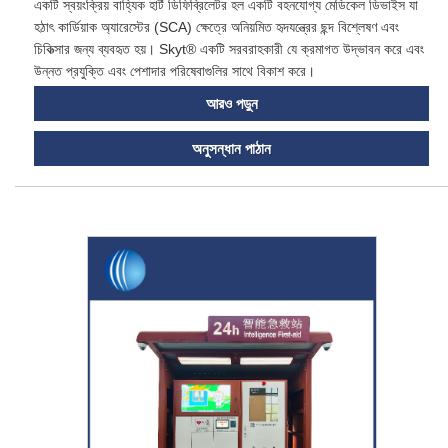
একটি স্বয়ংক্রিয় বাহ্যিক হার্ট ডিফিব্রিলেটর হল একটি বহনযোগ্য মেডিকেল ডিভাইস যা
হঠাৎ কার্ডিয়াক অ্যারেস্টের (SCA) ক্ষেত্রে অনিয়মিত হৃদযন্ত্রের ছন্দ বিশ্লেষণ এবং
চিকিত্সার জন্য ব্যবহৃত হয়। Skyt® একটি সরবরাহকারী যে ক্রমাগত উদ্ভাবন করে এবং
উন্নত প্রযুক্তি এবং পেশাদার পরিষেবাগুলির সাথে বিকাশ করে।
আরও পড়ুন
অনুসন্ধান পাঠান