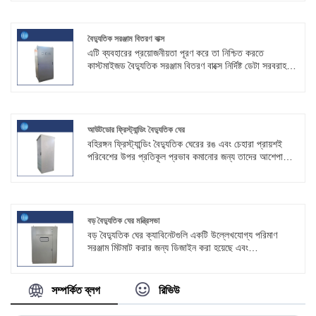
নিশ্চিত করতে কঠোর মানের মান মেনে চলে।
বৈদ্যুতিক সরঞ্জাম বিতরণ বাক্স
এটি ব্যবহারের প্রয়োজনীয়তা পূরণ করে তা নিশ্চিত করতে
কাস্টমাইজড বৈদ্যুতিক সরঞ্জাম বিতরণ বাক্সে নির্দিষ্ট ডেটা সরবরাহ
করা দরকার। Shouke® পেশাদার পরিষেবা প্রদান করে এবং
আপনার জন্য পেশাদার পণ্য তৈরি করে।
আউটডোর ফ্রিস্ট্যান্ডিং বৈদ্যুতিক ঘের
বহিরঙ্গন ফ্রিস্ট্যান্ডিং বৈদ্যুতিক ঘেরের রঙ এবং চেহারা প্রায়শই
পরিবেশের উপর প্রতিকূল প্রভাব কমানোর জন্য তাদের আশেপাশের
সাথে মেলাতে হয়৷ SKYT® কারখানার ঘেরগুলি অননুমোদিত
কর্মীদের অ্যাক্সেস বা ক্ষতিকারক সরঞ্জামগুলিকে আটকাতে চোর এবং
ভাঙচুর প্রতিরোধী৷
বড় বৈদ্যুতিক ঘের মন্ত্রিসভা
বড় বৈদ্যুতিক ঘের ক্যাবিনেটগুলি একটি উল্লেখযোগ্য পরিমাণ
সরঞ্জাম মিটমাট করার জন্য ডিজাইন করা হয়েছে এবং
অ্যাপ্লিকেশনের নির্দিষ্ট প্রয়োজনের উপর ভিত্তি করে স্কেল করা
যেতে পারে। এই মাপযোগ্যতা বিভিন্ন আকারের ইনস্টলেশনে
নমনীয়তার অনুমতি দিয়ে তাদের স্বতন্ত্রতা যোগ করে।
সম্পর্কিত ব্লগ
রিভিউ