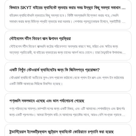
কিভাবে SKYT বাইরের ক্যাবিনেট ব্যবহার করার সময় উদ্ভূত কিছু সমস্যা সমাধান করে?
বহিরঙ্গন ক্যাবিনেটগুলি ব্যবহারে কিছু সমস্যা হবে। নির্দিষ্ট সমস্যাগুলি বিশ্লেষণ করার পরে, সেগুলি
সমাধান করার জন্য বিভিন্ন পদ্ধতি ব্যবহার করা দরকার। পেশাদার প্রস্তুতকারক হিসাবে, স্কাইটি® এর
বিভিন্ন সমস্যার জন্য পেশাদার সমাধান রয়েছে।
স্টেইনলেস স্টীল বিতরণ বাক্স উত্পাদন প্রক্রিয়া
স্টেইনলেস স্টীল বিতরণ বাক্সগুলি কঠোর পরিবেশগত অবস্থার কারণে ক্ষয়, মরিচা এবং ক্ষতির জন্য
অত্যন্ত প্রতিরোধী, যা বাইরের ব্যবহারের জন্য তাদের আদর্শ করে তোলে। তারা বৈদ্যুতিক উপাদানগুলির
সাথে দুর্ঘটনাজনিত যোগাযোগের বিরুদ্ধে সুরক্ষা প্রদান করে, বৈদ্যুতিক শক বা আঘাতের ঝুঁকি হ্রাস করে।
একটি নিখুঁত নেটওয়ার্ক ক্যাবিনেটের জন্য কি জিনিসপত্র প্রয়োজন?
নেটওয়ার্ক ক্যাবিনেট অতীতের ফুল-ফেস প্যানেল কাঠামো থেকে প্লাগ-ইন বক্স এবং প্লাগ-ইন কাঠামোর
একটি নির্দিষ্ট আকারের সিরিজে বিকশিত হয়েছে।
পণ্যগুলি সফলভাবে এসেছে এবং ভাল পর্যালোচনা পেয়েছে
পণ্য পরিবহনের সাফল্য কোম্পানি দলের জন্য একটি বিজয়, এবং এটি আমাদের পেশাদারিত্ব এবং উত্সর্গের
জন্য একটি প্রশংসাও। আমরা বিশ্বাস করি যে আমাদের প্রচেষ্টার সাথে, আরও বেশি সংখ্যক গ্রাহকরা
কোম্পানির পণ্যগুলিকে বিশ্বাস করতে এবং ক্রয় করতে বেছে নেবেন৷
ইন্ডাস্ট্রিয়াল ইলেকট্রিক্যাল কন্ট্রোল ক্যাবিনেট কোরিয়াতে রপ্তানি করা হয়েছে