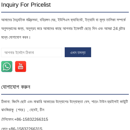
Inquiry For Pricelist
আমাদের বৈদ্যুতিক মন্ত্রিসভা, বহিরঙ্গন ঘের, ইউপিএস ক্যাবিনেট, ইত্যাদি বা মূল্য তালিকা সম্পর্কে
অনুসন্ধানের জন্য, অনুগ্রহ করে আমাদের কাছে আপনার ইমেলটি ছেড়ে দিন এবং আমরা 24 ঘন্টার
মধ্যে যোগাযোগ করব।
যোগাযোগ করুন
ঠিকানা: জিংসি ছোট এবং মাঝারি আকারের উদ্যোগের উদ্যোক্তা বেস, শাচেং টাউন হুয়াইলাই কাউন্টি
ঝাংজিয়াকু（শহর）, হেবেই, চীন
টেলিফোন:
+86-15832266315
ফোন:
+86-15832266315