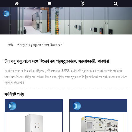
>
পণ্য
>
বায়ু বায়ুচলাচল সঙ্গে বিতরণ বাক্স
বাড়ি
চীন বায়ু বায়ুচলাচল সঙ্গে বিতরণ বাক্স প্রস্তুতকারক, সরবরাহকারী, কারখানা
আমাদের কারখানা বৈদ্যুতিক মন্ত্রিসভা, বহিরঙ্গন ঘের, UPS ক্যাবিনেট প্রদান করে। আমাদের পণ্য প্রধানত
দেশে এবং বিদেশে বিক্রি হয়. আমরা উচ্চ মানের, যুক্তিসঙ্গত মূল্য এবং নিখুঁত পরিষেবা সহ গ্রাহকদের কাছ থেকে
প্রশংসা জিতেছি।
সংশ্লিষ্ট পণ্য