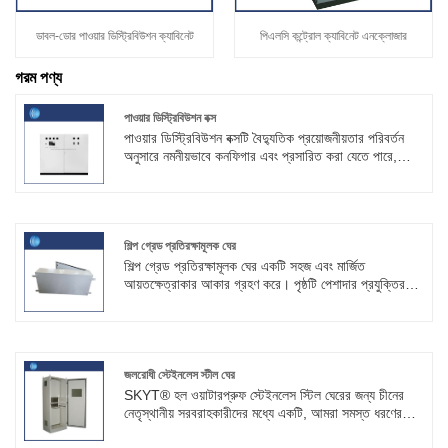
ডাবল-ডোর পাওয়ার ডিস্ট্রিবিউশন ক্যাবিনেট
পিএলসি কন্ট্রোল ক্যাবিনেট এনক্লোজার
গরম পণ্য
পাওয়ার ডিস্ট্রিবিউশন বক্স
পাওয়ার ডিস্ট্রিবিউশন বক্সটি বৈদ্যুতিক প্রয়োজনীয়তার পরিবর্তন
অনুসারে নমনীয়ভাবে কনফিগার এবং প্রসারিত করা যেতে পারে,
কঠোর পরিবেশগত অবস্থা এবং দীর্ঘমেয়াদী ব্যবহার সহ্য করার জন্য
টেকসই। SKYT® পণ্যগুলি আন্তর্জাতিক, জাতীয় এবং স্থানীয়
বৈদ্যুতিক নিরাপত্তা মান এবং প্রবিধান মেনে চলে।
শিল্প গ্রেড প্রতিরক্ষামূলক ঘের
শিল্প গ্রেড প্রতিরক্ষামূলক ঘের একটি সহজ এবং মার্জিত
আয়তক্ষেত্রাকার আকার গ্রহণ করে। পৃষ্ঠটি পেশাদার প্রযুক্তির
সাথে চিকিত্সা করা হয়, একটি মসৃণ এবং টেক্সচারযুক্ত রৌপ্য-ধূসর
রঙ উপস্থাপন করে। এটি সহজেই বিভিন্ন ব্যবহারের পরিস্থিতিতে
সংহত করতে পারে এবং একটি শান্ত এবং পেশাদার শিল্প মেজাজকে
প্রদর্শন করে ou
জলরোধী স্টেইনলেস স্টীল ঘের
SKYT® হল ওয়াটারপ্রুফ স্টেইনলেস স্টিল ঘেরের জন্য চীনের
নেতৃস্থানীয় সরবরাহকারীদের মধ্যে একটি, আমরা সমস্ত ধরণের
নিয়ন্ত্রণ ক্ষেত্রের অ্যাপ্লিকেশন এবং সমাধানগুলিতে ব্যবহারকারীদের