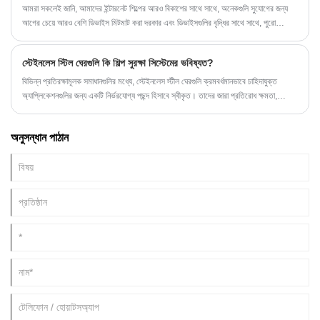
আমরা সকলেই জানি, আমাদের ইন্টারনেট শিল্পের আরও বিকাশের সাথে সাথে, অনেকগুলি সুযোগের জন্য
আগের চেয়ে আরও বেশি ডিভাইস মিটমাট করা দরকার এবং ডিভাইসগুলির বৃদ্ধির সাথে সাথে, পুরো
ক্যাবিনেটের ভিতরের তারগুলি আরও সুশৃঙ্খল হওয়া দরকার।
স্টেইনলেস স্টিল ঘেরগুলি কি শিল্প সুরক্ষা সিস্টেমের ভবিষ্যত?
বিভিন্ন প্রতিরক্ষামূলক সমাধানগুলির মধ্যে, স্টেইনলেস স্টীল ঘেরগুলি ক্রমবর্ধমানভাবে চাহিদাযুক্ত
অ্যাপ্লিকেশনগুলির জন্য একটি নির্ভরযোগ্য পছন্দ হিসাবে স্বীকৃত। তাদের জারা প্রতিরোধ ক্ষমতা,
কাঠামোগত শক্তি এবং জটিল পরিবেশের সাথে অভিযোজনযোগ্যতা তাদের বিস্তৃত সেক্টরের জন্য উপযুক্ত
করে তোলে।
অনুসন্ধান পাঠান