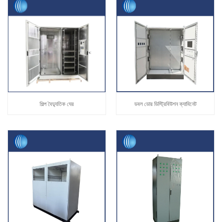
শিল্প বৈদ্যুতিক ঘের
ডবল ডোর ডিস্ট্রিবিউশন ক্যাবিনেট