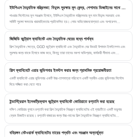
ইউপিএস বৈদ্যুতিক মন্ত্রিসভা: বিদ্যুৎ সুরক্ষার মূল কেন্দ্র, পেশাদার ডিজাইনের সাথে বিদ্যুৎ সরবরাহের স্থায়িত্ব নিশ্চিত করে
পাওয়ার সিস্টেমের মূল সরঞ্জাম হিসাবে, ইউপিএস বৈদ্যুতিক মন্ত্রিসভার মূল মান বিদ্যুৎ সরবরাহ এবং
সার্কিট সুরক্ষা ক্ষমতার ধারাবাহিকতায় প্রতিফলিত হয়। লোড অভিযোজনযোগ্যতা এবং অপারেশন
স্থিতিশীলতা এর কার্যকারিতা পরিমাপ করার জন্য গুরুত্বপূর্ণ কীওয়ার্ড। ইউপিএস বিদ্যুৎ সরবরাহ, বিদ্যুৎ
বিতরণ ইউনিট এবং প্রতিরক্ষামূলক উপাদানগুলি সংহত করার মাধ্যমে এটি মূল সরঞ্জামগুলির জন্য একটি
জিজিডি কন্ট্রোল ক্যাবিনেট এবং বৈদ্যুতিক ঘেরের মধ্যে পার্থক্য
নির্ভরযোগ্য শক্তি বাধা তৈরি করে এবং শিল্প উত্পাদন এবং গুরুত্বপূর্ণ সুবিধাগুলির পরিচালনায় অপরিবর্তনীয়
ভূমিকা পালন করে।
শিল্প বৈদ্যুতিক ক্ষেত্রে, GGD কন্ট্রোল ক্যাবিনেট এবং বৈদ্যুতিক ঘের উভয়ই উপাদান ইনস্টলেশন এবং
সুরক্ষার জন্য বাহক হিসাবে কাজ করে, কিন্তু তারা তাদের নকশা অভিপ্রায়, কার্যকরী সীমানা এবং
প্রয়োগের যুক্তিতে উল্লেখযোগ্যভাবে পৃথক।
শিল্প ক্যাবিনেটে এয়ার কন্ডিশনার ইনস্টল করার জন্য প্রাথমিক প্রয়োজনীয়তা
একটি ক্যাবিনেট এয়ার কন্ডিশনার একটি উচ্চ-তাপমাত্রা পরিবেশে একটি স্বাধীন এয়ার কন্ডিশনার সিস্টেম
দিয়ে সজ্জিত করা যেতে পারে
ইন্ডাস্ট্রিয়াল ইলেকট্রিক্যাল কন্ট্রোল ক্যাবিনেট কোরিয়াতে রপ্তানি করা হয়েছে
দক্ষিণ কোরিয়ার বুসানে রপ্তানি করা শিল্প বৈদ্যুতিক নিয়ন্ত্রণ ক্যাবিনেটের এই ব্যাচটিতে একটি মডুলার
ফ্রেম ডিজাইন রয়েছে। রপ্তানি বাজারের জন্য উচ্চ-মানের শিল্প বৈদ্যুতিক নিয়ন্ত্রণ ক্যাবিনেটের
প্রস্তুতকারক হিসাবে, SKTY বিদেশী ক্লায়েন্টদের নির্দিষ্ট কাস্টমাইজেশন এবং ব্যবহারিক প্রয়োগের
প্রয়োজনীয়তা মেটাতে সক্ষম।
বহিরঙ্গন নেটওয়ার্ক ক্যাবিনেটের তারের পদ্ধতি এবং সরঞ্জাম অন্তর্ভুক্ত