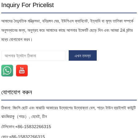
Inquiry For Pricelist
আমাদের বৈদ্যুতিক মন্ত্রিসভা, বহিরঙ্গন ঘের, ইউপিএস ক্যাবিনেট, ইত্যাদি বা মূল্য তালিকা সম্পর্কে
অনুসন্ধানের জন্য, অনুগ্রহ করে আমাদের কাছে আপনার ইমেলটি ছেড়ে দিন এবং আমরা 24 ঘন্টার
মধ্যে যোগাযোগ করব।
যোগাযোগ করুন
ঠিকানা: জিংসি ছোট এবং মাঝারি আকারের উদ্যোগের উদ্যোক্তা বেস, শাচেং টাউন হুয়াইলাই কাউন্টি
ঝাংজিয়াকু（শহর）, হেবেই, চীন
টেলিফোন:
+86-15832266315
ফোন:
+86-15832266315