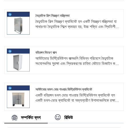
লিমিটেড (স্কাইটি) উচ্চ মানের স্টেইনলেস স্টিল বৈদ্যুতিন নিয়ন্ত্রণ
বাক্সটি কাস্টম করতে পারে।
বৈদ্যুতিক শিল্প নিয়ন্ত্রণ মন্ত্রিসভা
বৈদ্যুতিক শিল্প নিয়ন্ত্রণ ক্যাবিনেট হল একটি নিয়ন্ত্রণ মন্ত্রিসভা যা
সাধারণত বৈদ্যুতিক শিল্পে ব্যবহৃত হয়, উচ্চ শক্তি এবং স্থিতিশীলতা
সহ। একটি SKYT® চায়না এজেন্ট হিসাবে, আমরা বিভিন্ন
প্রয়োজন মেটাতে কাস্টমাইজড বৈদ্যুতিক শিল্প নিয়ন্ত্রণ ক্যাবিনেট
পরিষেবা প্রদান করি।
বহিরঙ্গন বিতরণ বাক্স
আউটডোর ডিস্ট্রিবিউশন বাক্সগুলি বিভিন্ন পরিবেশে বৈদ্যুতিক
সংযোগগুলির সুরক্ষা এবং স্থিরকরণের চাহিদা মেটাতে ডিজাইন করা
হয়েছে। এগুলি বহিরঙ্গন ব্যবহারের জন্য উপযুক্ত এবং অন্দর
অ্যাপ্লিকেশনগুলিতেও ভূমিকা রাখতে পারে। SKYT® বহিরঙ্গন
বিতরণ বাক্সের ক্ষেত্রে একটি বিশ্বস্ত অংশীদার৷
আউটডোর ডাবল ডোর পাওয়ার ডিস্ট্রিবিউশন ক্যাবিনেট
একটি বহিরঙ্গন ডবল ডোর পাওয়ার ডিস্ট্রিবিউশন ক্যাবিনেট হল
একটি ডবল-ডোর ক্যাবিনেট যা অভ্যন্তরীণ উপাদানগুলিকে রক্ষা
করার জন্য বহিরঙ্গন ব্যবহারের জন্য ডিজাইন করা হয়েছে৷ মাঝখানে
একটি বিভাজক রয়েছে এবং বাম এবং ডান দিকে আলাদা কাঠামো
রয়েছে৷ Shuoke® কোল্ড-রোল্ড স্টিল থেকে তৈরি করা হয়েছে,
সম্পর্কিত ব্লগ
রিভিউ
একটি 90-ডিগ্রি অভ্যন্তরীণ বাঁক রয়েছে৷