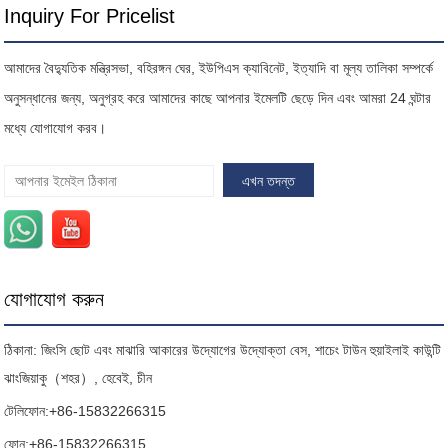
Inquiry For Pricelist
আমাদের বৈদ্যুতিক মন্ত্রিসভা, বহিরঙ্গন ঘের, ইউপিএস ক্যাবিনেট, ইত্যাদি বা মূল্য তালিকা সম্পর্কে
অনুসন্ধানের জন্য, অনুগ্রহ করে আমাদের কাছে আপনার ইমেলটি ছেড়ে দিন এবং আমরা 24 ঘন্টার
মধ্যে যোগাযোগ করব।
যোগাযোগ করুন
ঠিকানা: জিংসি ছোট এবং মাঝারি আকারের উদ্যোগের উদ্যোক্তা বেস, শাচেং টাউন হুয়াইলাই কাউন্টি
ঝাংজিয়াকু（শহর）, হেবেই, চীন
টেলিফোন:
+86-15832266315
ফোন:
+86-15832266315