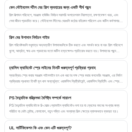
কেন স্টেইনলেস স্টীল ঘের শিল্প ব্যবহারের জন্য একটি শীর্ষ পছন্দ
শিল্প উত্পাদন পরিবেশে, সরঞ্জাম হাউজিং নির্বাচন সরাসরি অপারেশনাল নিরাপত্তা, রক্ষণাবেক্ষণ খরচ, এবং
সেবা জীবন প্রভাবিত করে। স্টেইনলেস স্টিলের ঘেরগুলি কঠোর বহিরঙ্গন পরিবেশ এবং জটিল কর্মশালার
অবস্থার সাথে খাপ খাইয়ে নিতে পারে।
শিল্প ঘের উপাদান নির্বাচন গাইড
শিল্প পরিবেষ্টনগুলি শুধুমাত্র অভ্যন্তরীণ উপাদানগুলিকে ঠিক করতে এবং সমর্থন করে না বরং শিল্প পরিবেশে
ধুলো, আর্দ্রতা, ক্ষয় এবং প্রভাবের মতো জটিল হস্তক্ষেপও প্রতিরোধ করতে হয়। উপাদানের পছন্দ
সরাসরি সরঞ্জামের পরিষেবা জীবন, সুরক্ষা স্তর এবং অপারেশনাল স্থিতিশীলতা নির্ধারণ করে।
চ্যাসিস ক্যাবিনেট স্প্রে লাইনের তিনটি গুরুত্বপূর্ণ প্রক্রিয়া প্রবাহ
স্বয়ংক্রিয় স্প্রে করার সরঞ্জাম পাইপলাইন হল এক ধরণের দক্ষ স্প্রে করার কনভেয়িং সরঞ্জাম, এর নির্মাণ
প্রক্রিয়ায় প্রধানত তিনটি মূল ধাপ অন্তর্ভুক্ত: ওয়ার্কপিস প্রিট্রিটমেন্ট, ওয়ার্কপিস প্রিহিটিং এবং স্প্রে
করা। প্রতিটি পদক্ষেপ অত্যন্ত গুরুত্বপূর্ণ এবং চূড়ান্ত আবরণের গুণমান এবং কর্মক্ষমতার উপর একটি
নিষ্পত্তিমূলক প্রভাব ফেলে।
PS বৈদ্যুতিক মন্ত্রিসভা বৈশিষ্ট্য সম্পর্কে সারাংশ
PS বৈদ্যুতিক ক্যাবিনেটকে 9-ফোল্ড প্রোফাইল ক্যাবিনেটও বলা হয় যা ফ্রেমের নমনের সংখ্যার জন্য
পরিচিত যা ডেটা সেন্টার, যোগাযোগ, নতুন শক্তি এবং অন্যান্য শিল্প ক্ষেত্রে ব্যাপকভাবে ব্যবহৃত হয়।
UL সার্টিফিকেশন কি এবং কেন এটি গুরুত্বপূর্ণ?