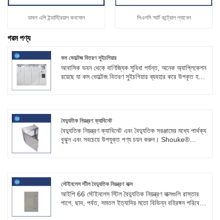
ডাবল এপি ইন্ডাস্ট্রিয়াল কনসোল
পিএলসি স্মার্ট কন্ট্রোল প্যানেল
গরম পণ্য
কম ভোল্টেজ বিতরণ সুইচগিয়ার
আবাসিক ভবন থেকে বাণিজ্যিক সুবিধা পর্যন্ত, অনেক অ্যাপ্লিকেশন
রয়েছে যা কম ভোল্টেজ বিতরণ সুইচগিয়ার ব্যবহার করে উপকৃত হতে
পারে। Shouke® এর নিজস্ব কারখানা আছে, আমরা পেশাদার,
এই বিষয়ে চিন্তা করবেন না।
বৈদ্যুতিক নিয়ন্ত্রণ ক্যাবিনেট
বৈদ্যুতিক নিয়ন্ত্রণ ক্যাবিনেট এবং বৈদ্যুতিক সরঞ্জামের মধ্যে পার্থক্য
বুঝুন এবং সবচেয়ে উপযুক্ত পণ্য চয়ন করুন। Shouke®
নির্মাতারা উচ্চ-মানের বৈদ্যুতিক নিয়ন্ত্রণ ক্যাবিনেট এবং বৈদ্যুতিক
সরঞ্জাম সরবরাহ করে যা শিল্পের মান এবং নিরাপত্তা বিধি মেনে চলে।
স্টেইনলেস স্টীল বৈদ্যুতিক নিয়ন্ত্রণ বাক্স
আইপি 66 স্টেইনলেস স্টিল বৈদ্যুতিক নিয়ন্ত্রণ বাক্সগুলি রাস্তার
পাশে, ছাদ, পর্বত, সমতল ইত্যাদির মতো বিভিন্ন বহিরঙ্গন পরিবেশে
ব্যবহারের জন্য উপযুক্ত, আমাদের শৌকিউয়ান্টুও টেকনোলজি কোং,