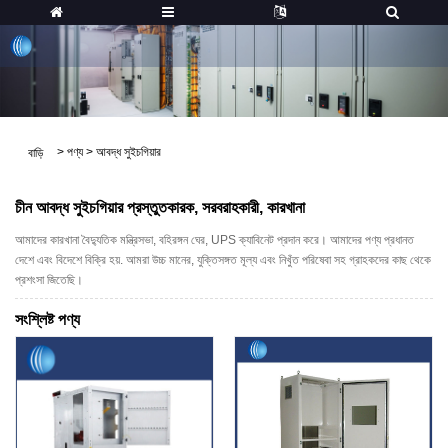
>
পণ্য
>
আবদ্ধ সুইচগিয়ার
বাড়ি
চীন আবদ্ধ সুইচগিয়ার প্রস্তুতকারক, সরবরাহকারী, কারখানা
আমাদের কারখানা বৈদ্যুতিক মন্ত্রিসভা, বহিরঙ্গন ঘের, UPS ক্যাবিনেট প্রদান করে। আমাদের পণ্য প্রধানত
দেশে এবং বিদেশে বিক্রি হয়. আমরা উচ্চ মানের, যুক্তিসঙ্গত মূল্য এবং নিখুঁত পরিষেবা সহ গ্রাহকদের কাছ থেকে
প্রশংসা জিতেছি।
সংশ্লিষ্ট পণ্য