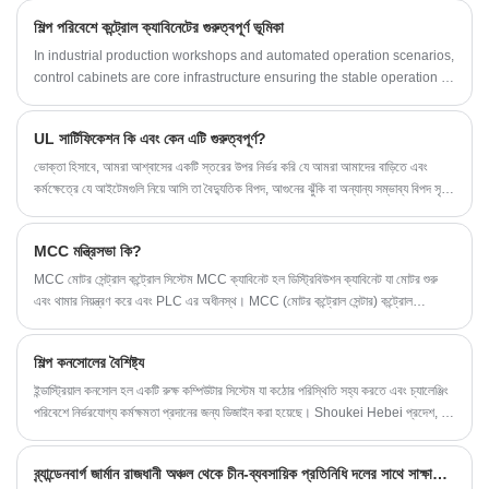
শিল্প পরিবেশে কন্ট্রোল ক্যাবিনেটের গুরুত্বপূর্ণ ভূমিকা
In industrial production workshops and automated operation scenarios,
control cabinets are core infrastructure ensuring the stable operation of
systems.
UL সার্টিফিকেশন কি এবং কেন এটি গুরুত্বপূর্ণ?
ভোক্তা হিসাবে, আমরা আশ্বাসের একটি স্তরের উপর নির্ভর করি যে আমরা আমাদের বাড়িতে এবং
কর্মক্ষেত্রে যে আইটেমগুলি নিয়ে আসি তা বৈদ্যুতিক বিপদ, আগুনের ঝুঁকি বা অন্যান্য সম্ভাব্য বিপদ সৃষ্টি
করবে না। নিরাপত্তা এবং মানের একটি বিশ্বস্ত প্রতীক হিসাবে UL.
MCC মন্ত্রিসভা কি?
MCC মোটর সেন্ট্রাল কন্ট্রোল সিস্টেম MCC ক্যাবিনেট হল ডিস্ট্রিবিউশন ক্যাবিনেট যা মোটর শুরু
এবং থামার নিয়ন্ত্রণ করে এবং PLC এর অধীনস্থ। MCC (মোটর কন্ট্রোল সেন্টার) কন্ট্রোল
ক্যাবিনেট, যা মোটর কন্ট্রোল সেন্টার নামেও পরিচিত।
শিল্প কনসোলের বৈশিষ্ট্য
ইন্ডাস্ট্রিয়াল কনসোল হল একটি রুক্ষ কম্পিউটার সিস্টেম যা কঠোর পরিস্থিতি সহ্য করতে এবং চ্যালেঞ্জিং
পরিবেশে নির্ভরযোগ্য কর্মক্ষমতা প্রদানের জন্য ডিজাইন করা হয়েছে। Shoukei Hebei প্রদেশ, চীন
ভিত্তিক একটি কারখানা, যা নিয়ন্ত্রণ মন্ত্রিসভা উন্নয়ন, এবং উত্পাদন বিশেষজ্ঞ। আমরা তাদের ক্লায়েন্টদের
উচ্চ মানের পণ্য এবং চমৎকার গ্রাহক পরিষেবা প্রদান করতে প্রতিশ্রুতিবদ্ধ।
ব্র্যান্ডেনবার্গ জার্মান রাজধানী অঞ্চল থেকে চীন-ব্যবসায়িক প্রতিনিধি দলের সাথে সাক্ষাত করেছেন