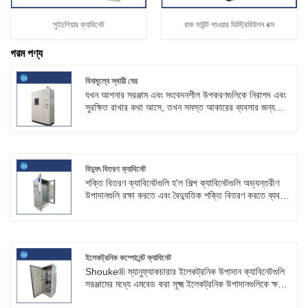
সুইচগিয়ার ক্যাবিনেট
রাক মাউন্ট পাওয়ার ডিস্ট্রিবিউশন বক্স
গরম পণ্য
বিনামূল্যে স্থায়ী ঘের
যখন আপনার সরঞ্জাম এবং সংবেদনশীল উপকরণগুলিকে নিরাপদ এবং
সুরক্ষিত রাখার কথা আসে, তখন সমস্ত আকারের ব্যবসার জন্য
বিনামূল্যে স্থায়ী ঘেরগুলি একটি জনপ্রিয় সমাধান৷ Shouke®
ফ্যাক্টরিতে, আমরা বিভিন্ন ধরনের ফ্রি স্ট্যান্ডিং এনক্লোজার বিকল্প
অফার করি যেগুলো পেশাদার এবং বিশ্বস্ত উভয়ই।
বিদ্যুৎ বিতরণ ক্যাবিনেট
শক্তি বিতরণ ক্যাবিনেটগুলি হ'ল শিল্প ক্যাবিনেটগুলি অভ্যন্তরীণ
উপাদানগুলি রক্ষা করতে এবং বৈদ্যুতিক শক্তি বিতরণ করতে ব্যবহৃত
হয়। চীনের পেশাদার বৈদ্যুতিক মন্ত্রিসভা প্রস্তুতকারক হিসাবে,
শৌকি OEM কাস্টমাইজেশন সরবরাহ করে।
ইলেকট্রনিক কম্পোনেন্ট ক্যাবিনেট
Shouke® ম্যানুফ্যাকচারার ইলেকট্রনিক উপাদান ক্যাবিনেটগুলি
সরঞ্জামের মধ্যে এমবেড করা সূক্ষ্ম ইলেকট্রনিক উপাদানগুলিকে ক্ষতি,
টেম্পারিং এবং আর্দ্রতা থেকে রক্ষা করতে ব্যবহৃত হয়, যা