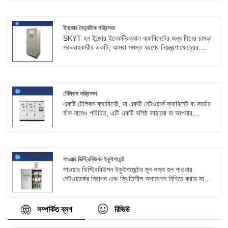
সরঞ্জামগুলির সঠিক কার্যকারিতা এবং জীবনকালকে প্রভাবিত করতে
পারে।
ইনডোর বৈদ্যুতিক মন্ত্রিসভা
SKYT হল ইন্ডোর ইলেকট্রিক্যাল ক্যাবিনেটের জন্য চীনের চামড়া
সরবরাহকারীর একটি, আমরা সমস্ত ধরণের নিয়ন্ত্রণ ক্ষেত্রের
অ্যাপ্লিকেশন এবং সমাধানগুলিতে ব্যবহারকারীদের সাথে দেখা করতে
অ-মানক কাস্টমাইজেশন, OEM উত্পাদন ব্যবসা সরবরাহ করতে
পারি। আমরা উচ্চ মানের অভ্যন্তরীণ বৈদ্যুতিক ক্যাবিনেট তৈরি
করতে পারি এবং আপনার সমস্ত বিভিন্ন চাহিদা পূরণ করতে পারি।
টেলিকম মন্ত্রিসভা
একটি টেলিকম ক্যাবিনেট, যা একটি নেটওয়ার্ক ক্যাবিনেট বা সার্ভার
র্যাক নামেও পরিচিত, এটি একটি বলিষ্ঠ কাঠামো যা আপনার
যোগাযোগের সরঞ্জামগুলির জন্য সুরক্ষা এবং সংগঠন প্রদান করে।
Shouke®, বৈদ্যুতিক ক্যাবিনেট শিল্পে একজন পেশাদার
প্রস্তুতকারক হিসাবে, আপনাকে পরিষেবা দেওয়ার জন্য পেশাদার
কর্মী রয়েছে
পাওয়ার ডিস্ট্রিবিউশন ইকুইপমেন্ট
পাওয়ার ডিস্ট্রিবিউশন ইকুইপমেন্টের মূল লক্ষ্য হল পাওয়ার
নেটওয়ার্কের নিরাপদ এবং স্থিতিশীল অপারেশন নিশ্চিত করার সাথে
সাথে শক্তি দক্ষতার সাথে এবং নির্ভরযোগ্যভাবে প্রেরণ করা যায় তা
নিশ্চিত করা।
সম্পর্কিত ব্লগ
রিভিউ