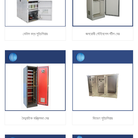
মেটাল বদ্ধ সুইচগিয়ার
জলরোধী স্টেইনলেস স্টীল ঘের
বৈদ্যুতিক মন্ত্রিসভা ঘের
বিতরণ সুইচগিয়ার