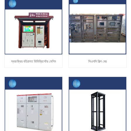
স্বয়ংক্রিয় বহিরাগত ডিফিব্রিলেটর মেশিন
পিএলসি শিল্প ঘের