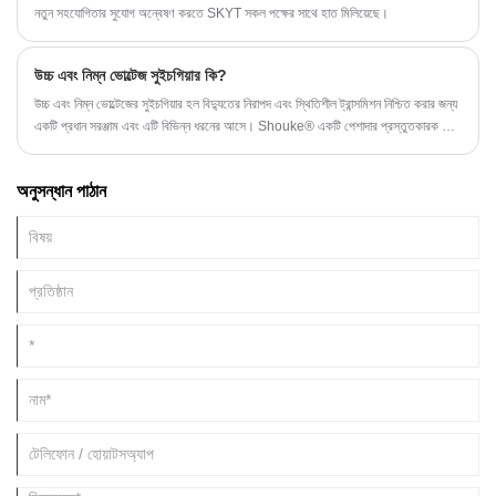
নতুন সহযোগিতার সুযোগ অন্বেষণ করতে SKYT সকল পক্ষের সাথে হাত মিলিয়েছে।
উচ্চ এবং নিম্ন ভোল্টেজ সুইচগিয়ার কি?
উচ্চ এবং নিম্ন ভোল্টেজের সুইচগিয়ার হল বিদ্যুতের নিরাপদ এবং স্থিতিশীল ট্রান্সমিশন নিশ্চিত করার জন্য
একটি প্রধান সরঞ্জাম এবং এটি বিভিন্ন ধরনের আসে। Shouke® একটি পেশাদার প্রস্তুতকারক যার
একটি বিস্তৃত পরিসরের সরঞ্জাম মডেল এবং কাস্টমাইজেশনও উপলব্ধ।
অনুসন্ধান পাঠান